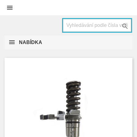


NABÍDKA