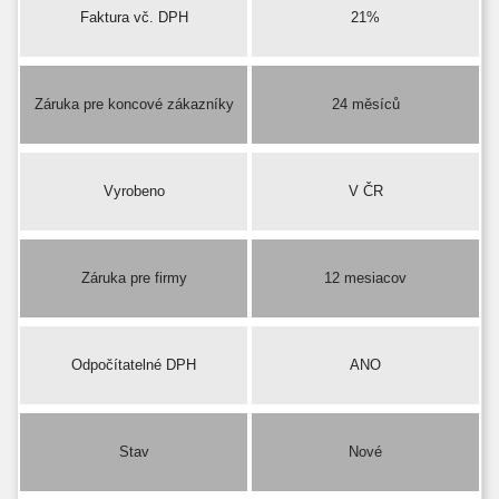
Faktura vč. DPH
21%
Záruka pre koncové zákazníky
24 měsíců
Vyrobeno
V ČR
Záruka pre firmy
12 mesiacov
Odpočítatelné DPH
ANO
Stav
Nové