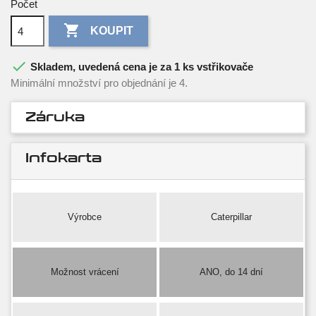
Počet

KOUPIT

Skladem, uvedená cena je za 1 ks vstřikovače
Minimální množství pro objednání je 4.
Záruka
Infokarta
Výrobce
Caterpillar
Možnost vrácení
ANO, do 14 dní