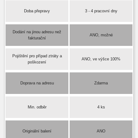
Doba přepravy
3 - 4 pracovní dny
Dodání na jinou adresu než
ANO, možné
fakturační
Pojištění pro případ ztráty a
ANO, ve výšce 100%
poškození
Doprava na adresu
Zdarma
Min. odběr
4 ks
Originální balení
ANO