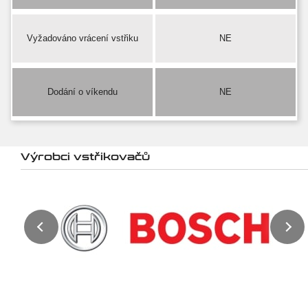
Vyžadováno vrácení vstřiku
NE
Dodání o víkendu
NE
Výrobci vstřikovačů