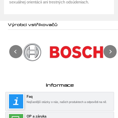
sexuálnej orientácii ani trestných odsúdeniach.
Výrobci vstřikovačů
Informace
Faq
Nejčastější otázky o nás, našich produktech a odpovědi na ně.
OP a záruka