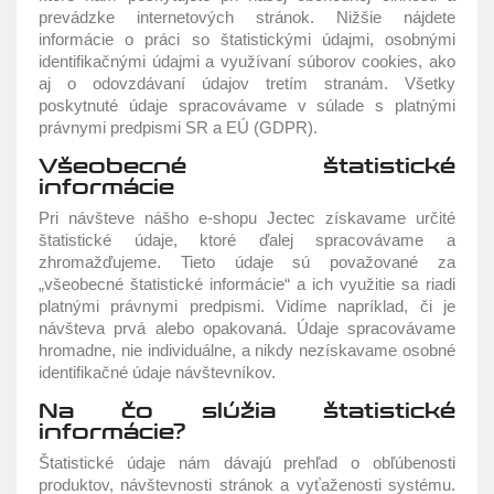
prevádzke internetových stránok. Nižšie nájdete
informácie o práci so štatistickými údajmi, osobnými
identifikačnými údajmi a využívaní súborov cookies, ako
aj o odovzdávaní údajov tretím stranám. Všetky
poskytnuté údaje spracovávame v súlade s platnými
právnymi predpismi SR a EÚ (GDPR).
Všeobecné štatistické
informácie
Pri návšteve nášho e-shopu Jectec získavame určité
štatistické údaje, ktoré ďalej spracovávame a
zhromažďujeme. Tieto údaje sú považované za
„všeobecné štatistické informácie“ a ich využitie sa riadi
platnými právnymi predpismi. Vidíme napríklad, či je
návšteva prvá alebo opakovaná. Údaje spracovávame
hromadne, nie individuálne, a nikdy nezískavame osobné
identifikačné údaje návštevníkov.
Na čo slúžia štatistické
informácie?
Štatistické údaje nám dávajú prehľad o obľúbenosti
produktov, návštevnosti stránok a vyťaženosti systému.