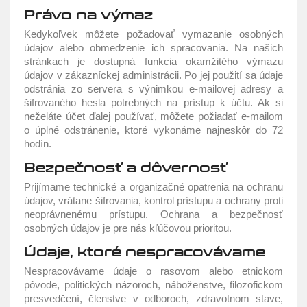
Právo na výmaz
Kedykoľvek môžete požadovať vymazanie osobných
údajov alebo obmedzenie ich spracovania. Na našich
stránkach je dostupná funkcia okamžitého výmazu
údajov v zákazníckej administrácii. Po jej použití sa údaje
odstránia zo servera s výnimkou e-mailovej adresy a
šifrovaného hesla potrebných na prístup k účtu. Ak si
neželáte účet ďalej používať, môžete požiadať e-mailom
o úplné odstránenie, ktoré vykonáme najneskôr do 72
hodín.
Bezpečnosť a dôvernosť
Prijímame technické a organizačné opatrenia na ochranu
údajov, vrátane šifrovania, kontrol prístupu a ochrany proti
neoprávnenému prístupu. Ochrana a bezpečnosť
osobných údajov je pre nás kľúčovou prioritou.
Údaje, ktoré nespracovávame
Nespracovávame údaje o rasovom alebo etnickom
pôvode, politických názoroch, náboženstve, filozofickom
presvedčení, členstve v odboroch, zdravotnom stave,