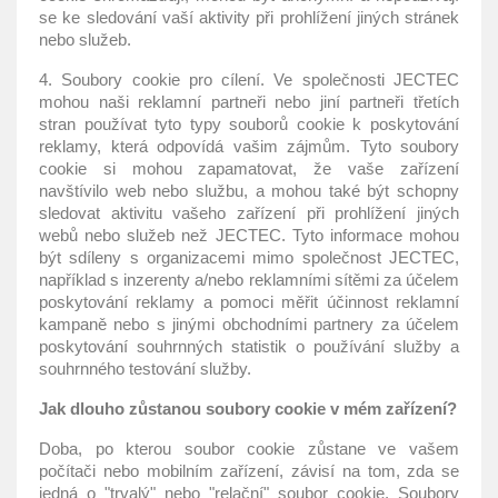
se ke sledování vaší aktivity při prohlížení jiných stránek
nebo služeb.
4. Soubory cookie pro cílení. Ve společnosti JECTEC
mohou naši reklamní partneři nebo jiní partneři třetích
stran používat tyto typy souborů cookie k poskytování
reklamy, která odpovídá vašim zájmům. Tyto soubory
cookie si mohou zapamatovat, že vaše zařízení
navštívilo web nebo službu, a mohou také být schopny
sledovat aktivitu vašeho zařízení při prohlížení jiných
webů nebo služeb než JECTEC. Tyto informace mohou
být sdíleny s organizacemi mimo společnost JECTEC,
například s inzerenty a/nebo reklamními sítěmi za účelem
poskytování reklamy a pomoci měřit účinnost reklamní
kampaně nebo s jinými obchodními partnery za účelem
poskytování souhrnných statistik o používání služby a
souhrnného testování služby.
Jak dlouho zůstanou soubory cookie v mém zařízení?
Doba, po kterou soubor cookie zůstane ve vašem
počítači nebo mobilním zařízení, závisí na tom, zda se
jedná o "trvalý" nebo "relační" soubor cookie. Soubory