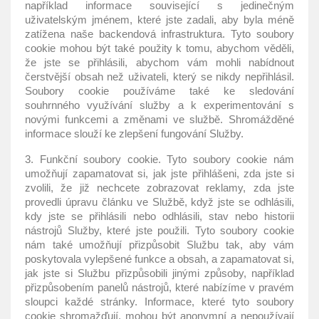
například informace související s jedinečným
uživatelským jménem, které jste zadali, aby byla méně
zatížena naše backendová infrastruktura. Tyto soubory
cookie mohou být také použity k tomu, abychom věděli,
že jste se přihlásili, abychom vám mohli nabídnout
čerstvější obsah než uživateli, který se nikdy nepřihlásil.
Soubory cookie používáme také ke sledování
souhrnného využívání služby a k experimentování s
novými funkcemi a změnami ve službě. Shromážděné
informace slouží ke zlepšení fungování Služby.
3. Funkční soubory cookie. Tyto soubory cookie nám
umožňují zapamatovat si, jak jste přihlášeni, zda jste si
zvolili, že již nechcete zobrazovat reklamy, zda jste
provedli úpravu článku ve Službě, když jste se odhlásili,
kdy jste se přihlásili nebo odhlásili, stav nebo historii
nástrojů Služby, které jste použili. Tyto soubory cookie
nám také umožňují přizpůsobit Službu tak, aby vám
poskytovala vylepšené funkce a obsah, a zapamatovat si,
jak jste si Službu přizpůsobili jinými způsoby, například
přizpůsobením panelů nástrojů, které nabízíme v pravém
sloupci každé stránky. Informace, které tyto soubory
cookie shromažďují, mohou být anonymní a nepoužívají