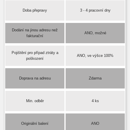
Doba přepravy
3 - 4 pracovní dny
Dodání na jinou adresu než
ANO, možné
fakturační
Pojištění pro případ ztráty a
ANO, ve výšce 100%
poškození
Doprava na adresu
Zdarma
Min. odběr
4 ks
Originální balení
ANO