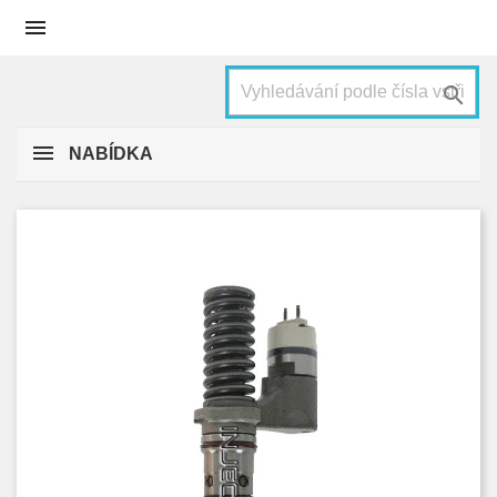


NABÍDKA