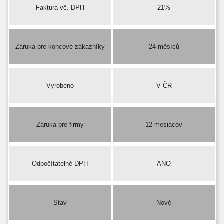
Faktura vč. DPH
21%
Záruka pre koncové zákazníky
24 měsíců
Vyrobeno
V ČR
Záruka pre firmy
12 mesiacov
Odpočítatelné DPH
ANO
Stav
Nové