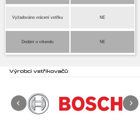
Vyžadováno vrácení vstřiku
NE
Dodání o víkendu
NE
Výrobci vstřikovačů