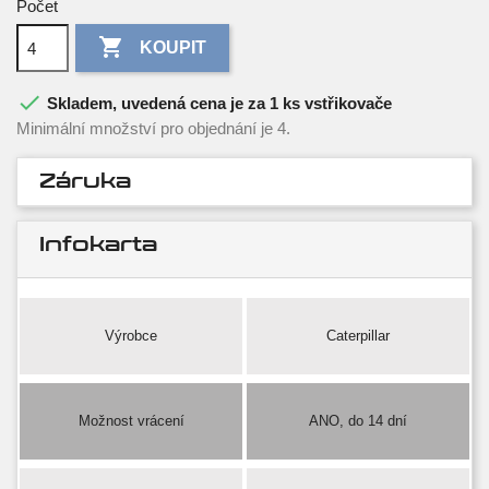
Počet

KOUPIT

Skladem, uvedená cena je za 1 ks vstřikovače
Minimální množství pro objednání je 4.
Záruka
Infokarta
Výrobce
Caterpillar
Možnost vrácení
ANO, do 14 dní