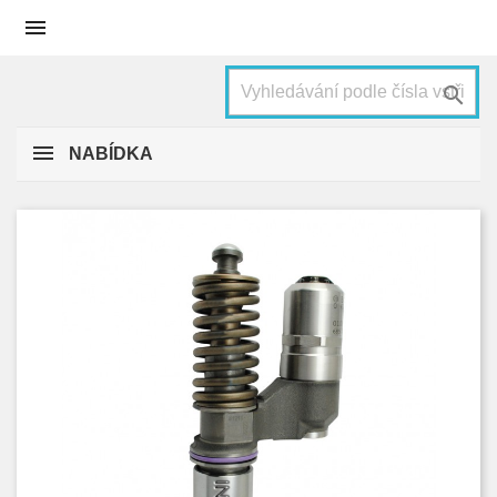


NABÍDKA