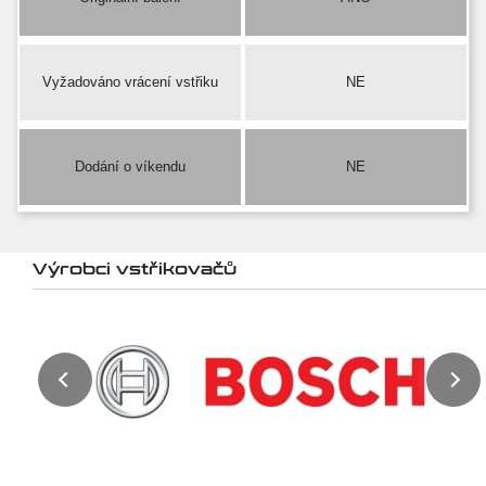
Vyžadováno vrácení vstřiku
NE
Dodání o víkendu
NE
Výrobci vstřikovačů