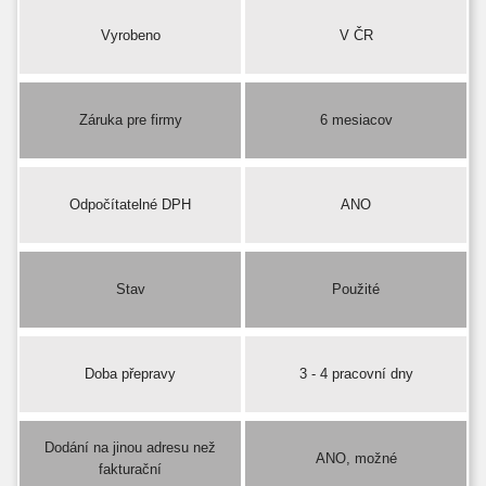
Vyrobeno
V ČR
Záruka pre firmy
6 mesiacov
Odpočítatelné DPH
ANO
Stav
Použité
Doba přepravy
3 - 4 pracovní dny
Dodání na jinou adresu než
ANO, možné
fakturační