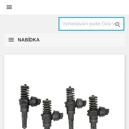


NABÍDKA