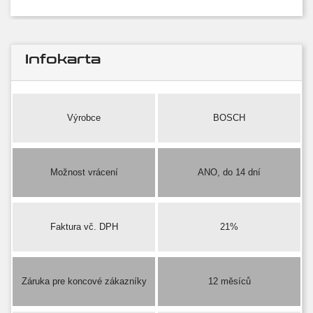
Infokarta
Výrobce
BOSCH
Možnost vrácení
ANO, do 14 dní
Faktura vč. DPH
21%
Záruka pre koncové zákazníky
12 měsíců