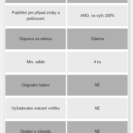
Pojištění pro případ ztráty a
ANO, ve výši 100%
poškození
Doprava na adresu
Zdarma
Min. odběr
4 ks
Originální balení
NE
Vyžadováno vrácení vstřiku
NE
Dodání o víkendu
NE