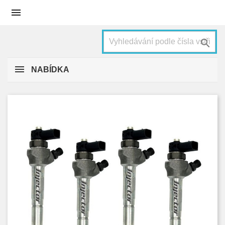


NABÍDKA