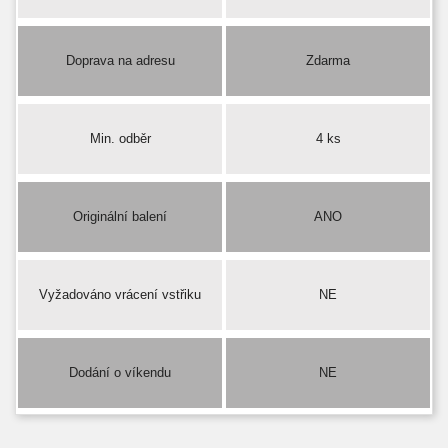
Doprava na adresu
Zdarma
Min. odběr
4 ks
Originální balení
ANO
Vyžadováno vrácení vstřiku
NE
Dodání o víkendu
NE