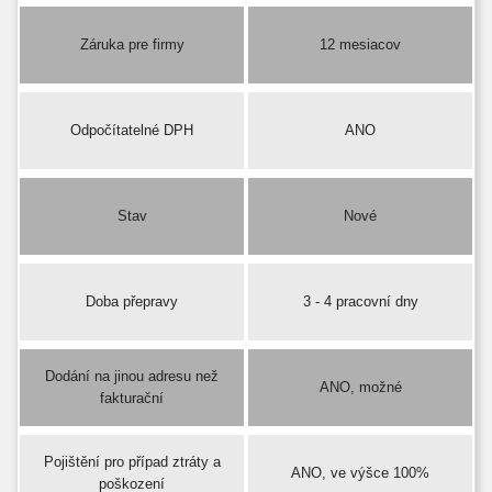
Záruka pre firmy
12 mesiacov
Odpočítatelné DPH
ANO
Stav
Nové
Doba přepravy
3 - 4 pracovní dny
Dodání na jinou adresu než
ANO, možné
fakturační
Pojištění pro případ ztráty a
ANO, ve výšce 100%
poškození