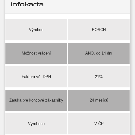
Infokarta
Výrobce
BOSCH
Možnost vrácení
ANO, do 14 dní
Faktura vč. DPH
21%
Záruka pre koncové zákazníky
24 měsíců
Vyrobeno
V ČR