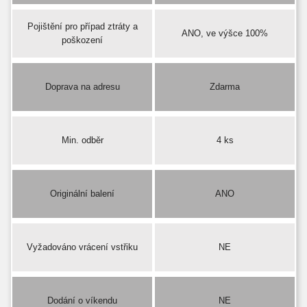
Pojištění pro případ ztráty a
ANO, ve výšce 100%
poškození
Doprava na adresu
Zdarma
Min. odběr
4 ks
Originální balení
ANO
Vyžadováno vrácení vstřiku
NE
Dodání o víkendu
NE