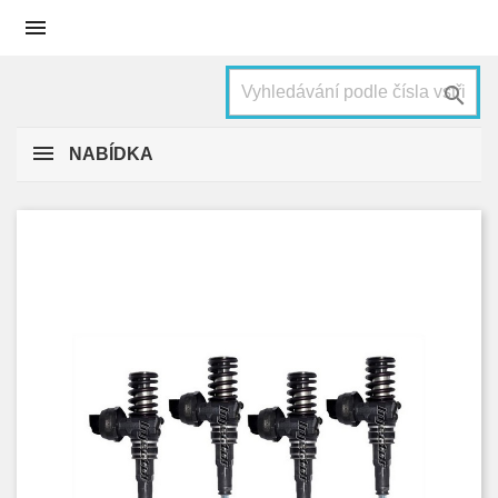


NABÍDKA