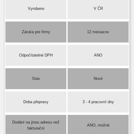
Vyrobeno
V ČR
Záruka pre firmy
12 mesiacov
Odpočítatelné DPH
ANO
Stav
Nové
Doba přepravy
3 - 4 pracovní dny
Dodání na jinou adresu než
ANO, možné
fakturační