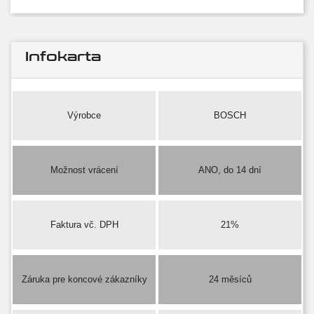
Infokarta
Výrobce
BOSCH
Možnost vrácení
ANO, do 14 dní
Faktura vč. DPH
21%
Záruka pre koncové zákazníky
24 měsíců