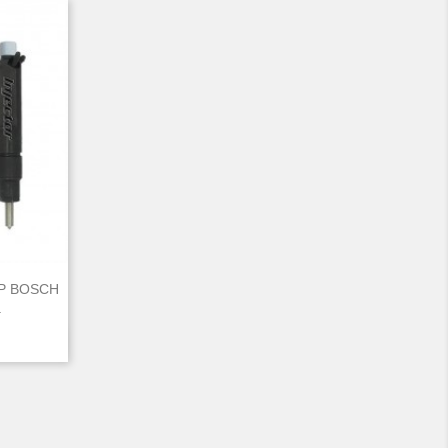
 HP BOSCH
.
d