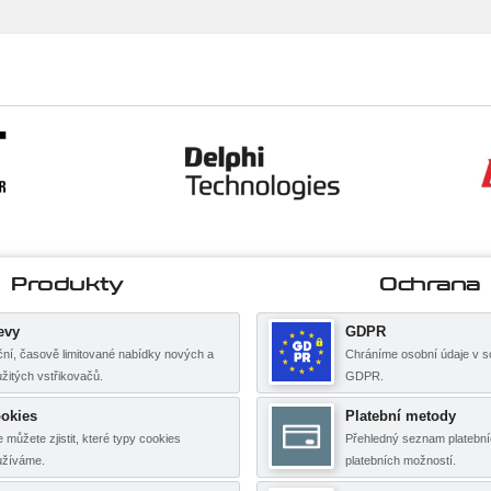
Produkty
Ochrana
evy
GDPR
ní, časově limitované nabídky nových a
Chráníme osobní údaje v s
žitých vstřikovačů.
GDPR.
okies
Platební metody
 můžete zjistit, které typy cookies
Přehledný seznam platební
užíváme.
platebních možností.