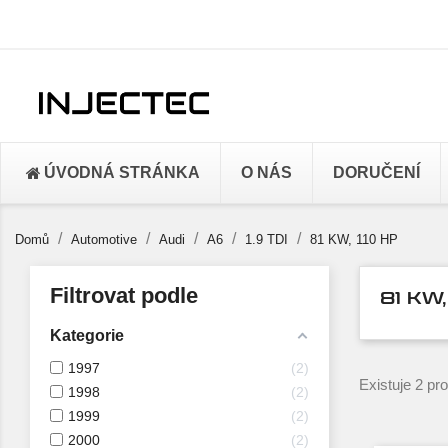
ÚVODNÁ STRÁNKA
O NÁS
DORUČENÍ
Domů
Automotive
Audi
A6
1.9 TDI
81 KW, 110 HP
Filtrovat podle
81 KW,
Kategorie
1997
2
Existuje 2 pr
1998
2
1999
2
2000
2