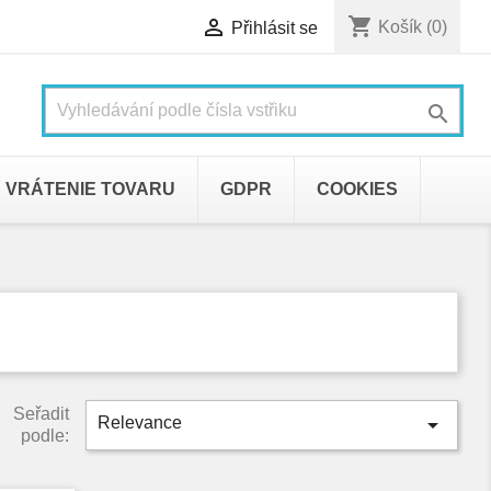
shopping_cart

Košík
(0)
Přihlásit se

VRÁTENIE TOVARU
GDPR
COOKIES
Seřadit

Relevance
podle: