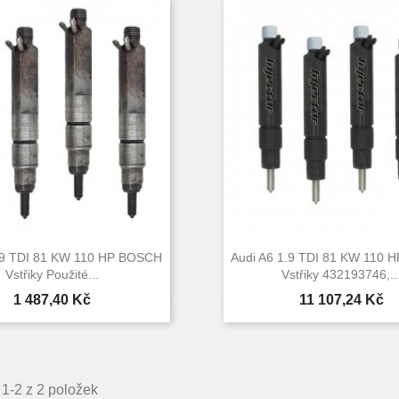
.9 TDI 81 KW 110 HP BOSCH
Audi A6 1.9 TDI 81 KW 110
Vstřiky Použité...
Vstřiky 432193746,..
Cena
Cena
1 487,40 Kč
11 107,24 Kč


Rychlý náhled
Rychlý náhle
1-2 z 2 položek