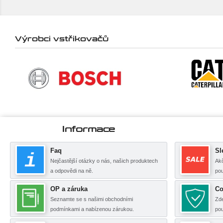
Výrobci vstřikovačů
Informace
Faq
Sl
Nejčastější otázky o nás, našich produktech
Akč
a odpovědi na ně.
pou
OP a záruka
Co
Seznamte se s našimi obchodními
Zde
podmínkami a nabízenou zárukou.
po