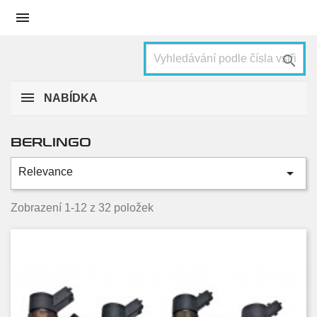


NABÍDKA
BERLINGO

Relevance
Kategorie
1.6 BlueHDI
4
Zobrazení 1-12 z 32 položek
1.6 BlueHDi 4x4
2
1.6 HDI
14
1.6 HDI 16V
6
2.0 HDi
2
2.0 HDi 4x4
4