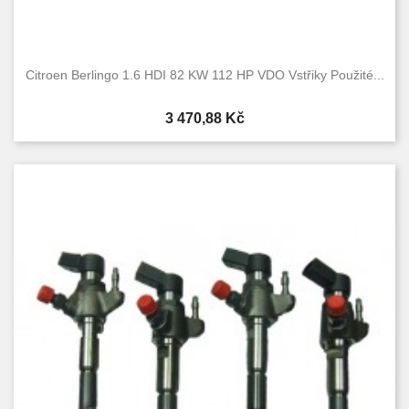
Citroen Berlingo 1.6 HDI 82 KW 112 HP VDO Vstřiky Použité...
Cena
3 470,88 Kč