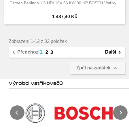
Citroen Berlingo 1.6 HDI 16V 66 KW 90 HP BOSCH Vstřiky...
Cena
1 487,40 Kč
Zobrazení 1-12 z 32 položek
1


Předchozí
Další
2
3

Zpět na začátek
Výrobci vstřikovačů