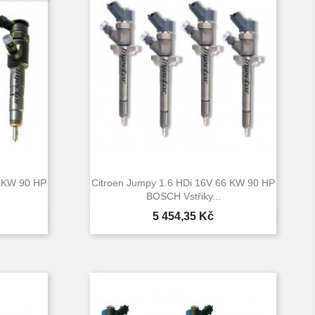
6 KW 90 HP
Citroen Jumpy 1.6 HDi 16V 66 KW 90 HP
BOSCH Vstřiky...
Cena
5 454,35 Kč

d
Rychlý náhled