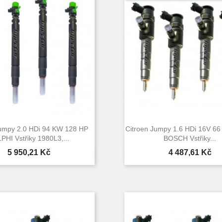
Jumpy 2.0 HDi 94 KW 128 HP
Citroen Jumpy 1.6 HDi 16V 6
PHI Vstřiky 1980L3,...
BOSCH Vstřiky...
Cena
Cena
5 950,21 Kč
4 487,61 Kč


Rychlý náhled
Rychlý náhle