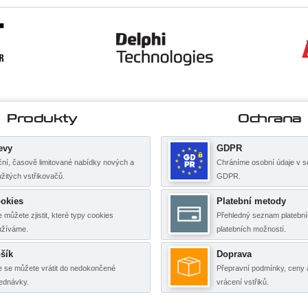
Produkty
Ochrana
evy
GDPR
ní, časově limitované nabídky nových a
Chráníme osobní údaje v s
žitých vstřikovačů.
GDPR.
okies
Platební metody
 můžete zjistit, které typy cookies
Přehledný seznam platební
užíváme.
platebních možností.
šík
Doprava
 se můžete vrátit do nedokončené
Přepravní podmínky, ceny 
ednávky.
vrácení vstřiků.