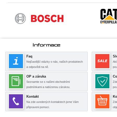
Informace
Faq
Sl
Nejčastější otázky o nás, našich produktech
Akč
a odpovědi na ně.
pou
OP a záruka
Co
Seznamte se s našimi obchodními
Zde
podmínkami a nabízenou zárukou.
po
Kontakt
Ko
Na zde uvedených kontaktech jsme Vám
Zde
připraveni pomoci.
obj