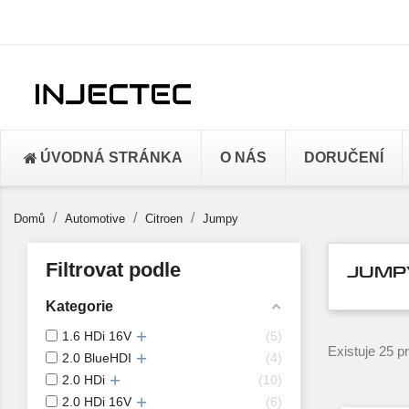
ÚVODNÁ STRÁNKA
O NÁS
DORUČENÍ
Domů
Automotive
Citroen
Jumpy
Filtrovat podle
JUMP
Kategorie
1.6 HDi 16V
5
Existuje 25 p
2.0 BlueHDI
4
2.0 HDi
10
2.0 HDi 16V
6