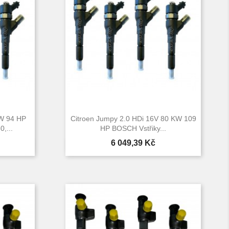
KW 94 HP
Citroen Jumpy 2.0 HDi 16V 80 KW 109
,...
HP BOSCH Vstřiky...
Cena
6 049,39 Kč

d
Rychlý náhled