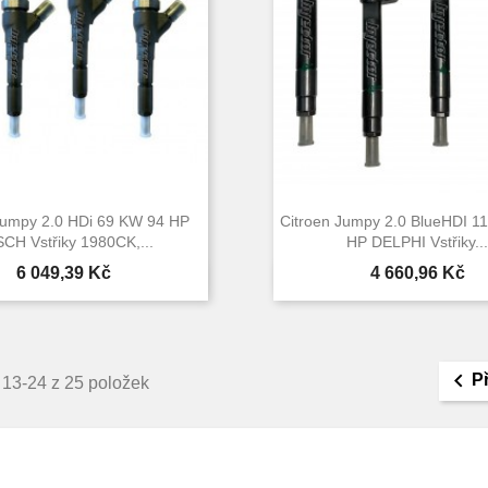
Jumpy 2.0 HDi 69 KW 94 HP
Citroen Jumpy 2.0 BlueHDI 1
CH Vstřiky 1980CK,...
HP DELPHI Vstřiky..
Cena
Cena
6 049,39 Kč
4 660,96 Kč


Rychlý náhled
Rychlý náhle

P
 13-24 z 25 položek