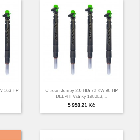
KW 163 HP
Citroen Jumpy 2.0 HDi 72 KW 98 HP
DELPHI Vstřiky 1980L3,...
Cena
5 950,21 Kč

d
Rychlý náhled