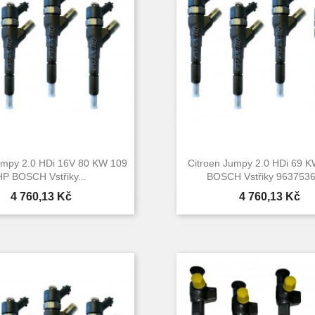
umpy 2.0 HDi 16V 80 KW 109
Citroen Jumpy 2.0 HDi 69 
HP BOSCH Vstřiky...
BOSCH Vstřiky 96375360
Cena
Cena
4 760,13 Kč
4 760,13 Kč


Rychlý náhled
Rychlý náhle