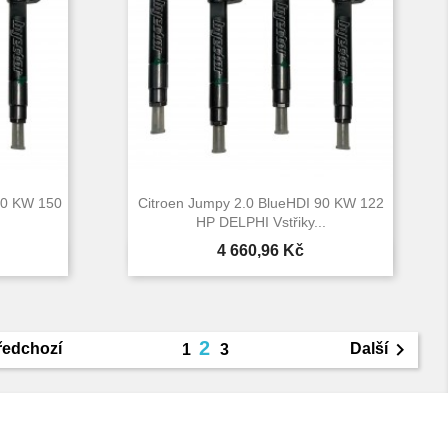
10 KW 150
Citroen Jumpy 2.0 BlueHDI 90 KW 122
.
HP DELPHI Vstřiky...
Cena
4 660,96 Kč

d
Rychlý náhled
2

ředchozí
Další
1
3