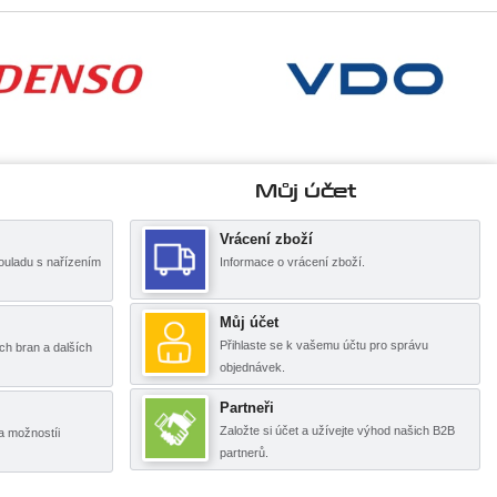
Můj účet
Vrácení zboží
ouladu s nařízením
Informace o vrácení zboží.
Můj účet
Přihlaste se k vašemu účtu pro správu
ch bran a dalších
objednávek.
Partneři
Založte si účet a užívejte výhod našich B2B
a možnostíi
partnerů.