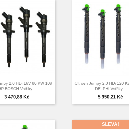
umpy 2.0 HDi 16V 80 KW 109
Citroen Jumpy 2.0 HDi 120 
HP BOSCH Vstřiky...
DELPHI Vstřiky...
Cena
Cena
3 470,88 Kč
5 950,21 Kč


Rychlý náhled
Rychlý náhle
SLEVA!