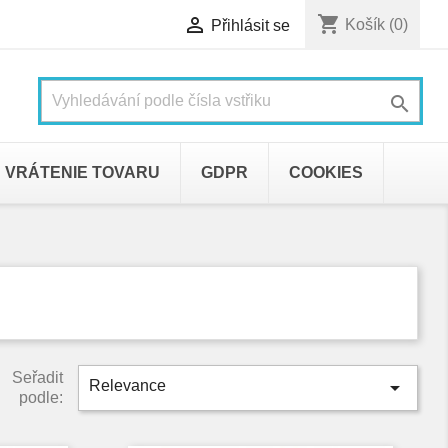
shopping_cart

Košík
(0)
Přihlásit se

VRÁTENIE TOVARU
GDPR
COOKIES
Seřadit

Relevance
podle: