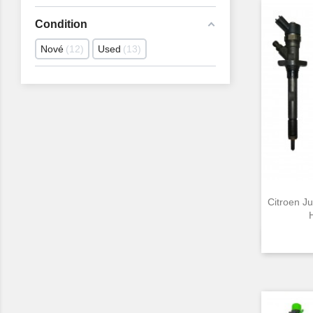
Condition
Nové
12
Used
13
Citroen J