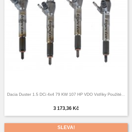
Dacia Duster 1.5 DCi 4x4 79 KW 107 HP VDO Vstřiky Použité...
Cena
3 173,36 Kč
SLEVA!