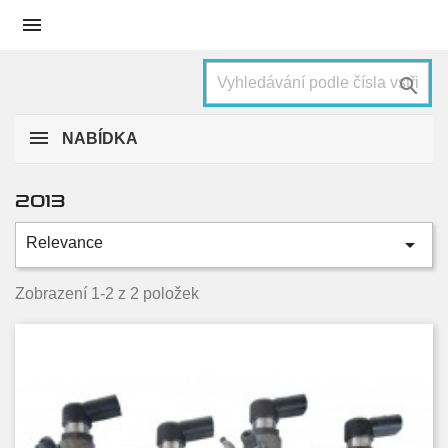


NABÍDKA
2013

Relevance
Condition
Zobrazení 1-2 z 2 položek
Nové
1
Used
1