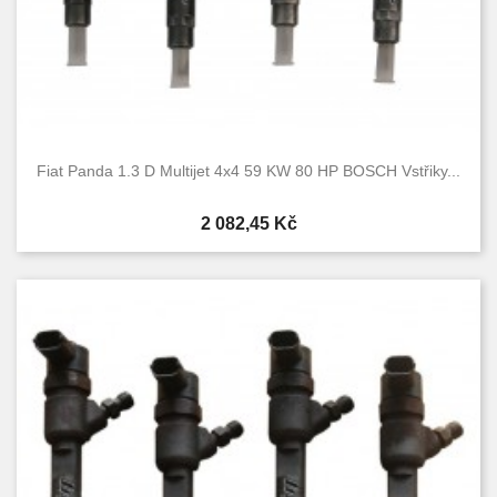
Fiat Panda 1.3 D Multijet 4x4 59 KW 80 HP BOSCH Vstřiky...
Cena
2 082,45 Kč