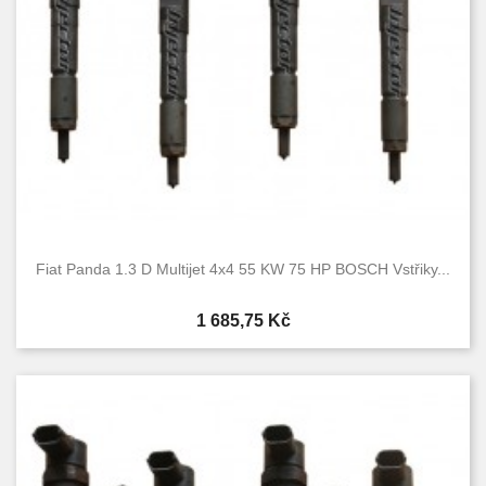
Fiat Panda 1.3 D Multijet 4x4 55 KW 75 HP BOSCH Vstřiky...
Cena
1 685,75 Kč