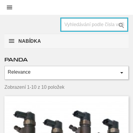


NABÍDKA
PANDA

Relevance
Kategorie
1.3 D Multijet 4x4
10
Zobrazení 1-10 z 10 položek
Condition
Nové
4
Used
6