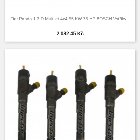
Fiat Panda 1.3 D Multijet 4x4 55 KW 75 HP BOSCH Vstřiky...
Cena
2 082,45 Kč