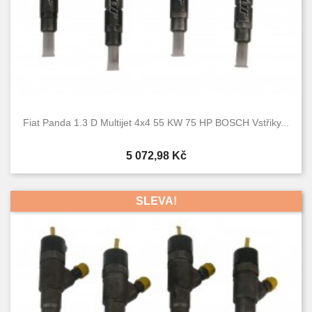
Fiat Panda 1.3 D Multijet 4x4 55 KW 75 HP BOSCH Vstřiky...
Cena
5 072,98 Kč
SLEVA!