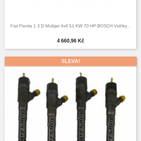
Fiat Panda 1.3 D Multijet 4x4 51 KW 70 HP BOSCH Vstřiky...
Cena
4 660,96 Kč
SLEVA!