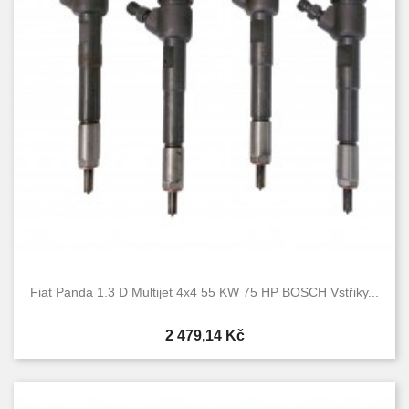
Fiat Panda 1.3 D Multijet 4x4 55 KW 75 HP BOSCH Vstřiky...
Cena
2 479,14 Kč