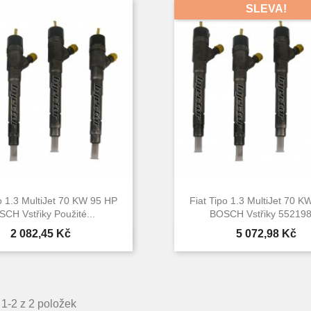
SLEVA!
o 1.3 MultiJet 70 KW 95 HP
Fiat Tipo 1.3 MultiJet 70 
CH Vstřiky Použité...
BOSCH Vstřiky 55219
Cena
Cena
2 082,45 Kč
5 072,98 Kč


Rychlý náhled
Rychlý náhle
1-2 z 2 položek