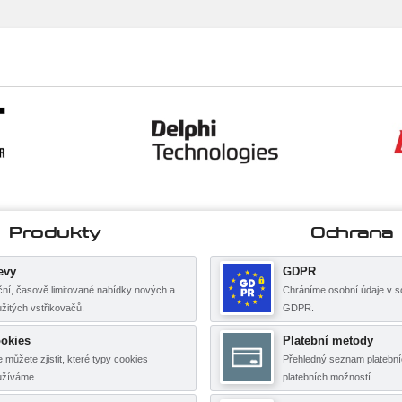
Produkty
Ochrana
evy
GDPR
ní, časově limitované nabídky nových a
Chráníme osobní údaje v s
žitých vstřikovačů.
GDPR.
okies
Platební metody
 můžete zjistit, které typy cookies
Přehledný seznam platební
užíváme.
platebních možností.