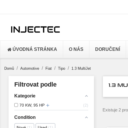
ÚVODNÁ STRÁNKA
O NÁS
DORUČENÍ
Domů
Automotive
Fiat
Tipo
1.3 MultiJet
Filtrovat podle
1.3 M
Kategorie
70 KW, 95 HP
2
Existuje 2 pr
Condition
Nové
1
Used
1