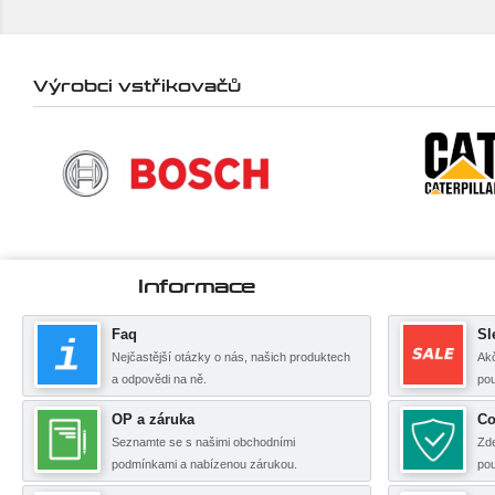
Výrobci vstřikovačů
Informace
Faq
Sl
Nejčastější otázky o nás, našich produktech
Akč
a odpovědi na ně.
pou
OP a záruka
Co
Seznamte se s našimi obchodními
Zde
podmínkami a nabízenou zárukou.
po