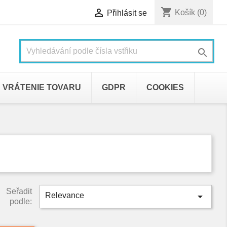
shopping_cart

Košík
(0)
Přihlásit se

VRÁTENIE TOVARU
GDPR
COOKIES
Seřadit

Relevance
podle: