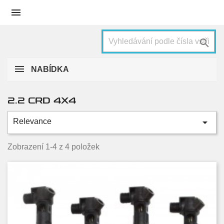


NABÍDKA
2.2 CRD 4X4

Relevance
Kategorie
100 KW, 136 HP
4
Zobrazení 1-4 z 4 položek
Condition
Nové
2
Used
2