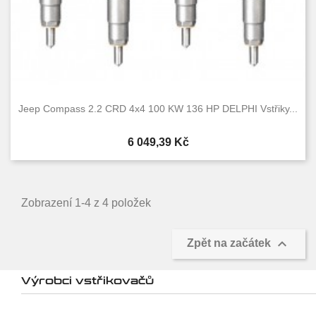
Jeep Compass 2.2 CRD 4x4 100 KW 136 HP DELPHI Vstřiky...
Cena
6 049,39 Kč
Zobrazení 1-4 z 4 položek

Zpět na začátek
Výrobci vstřikovačů