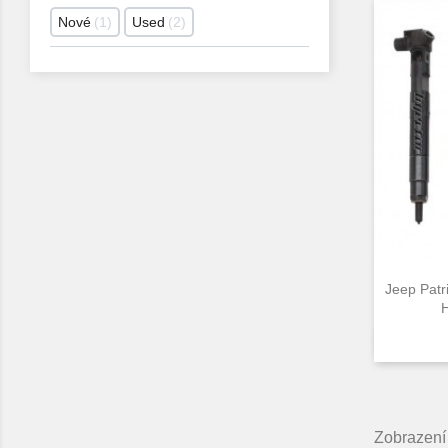
Nové
1
Used
2
Jeep Patr
H
Zobrazení 