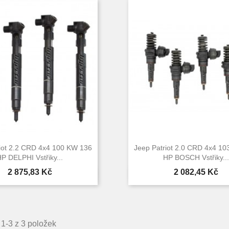
iot 2.2 CRD 4x4 100 KW 136
Jeep Patriot 2.0 CRD 4x4 1
P DELPHI Vstřiky...
HP BOSCH Vstřiky...
Cena
Cena
2 875,83 Kč
2 082,45 Kč


Rychlý náhled
Rychlý náhle
1-3 z 3 položek