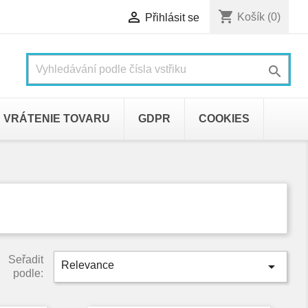
shopping_cart

Košík
(0)
Přihlásit se

VRÁTENIE TOVARU
GDPR
COOKIES
Seřadit

Relevance
podle: