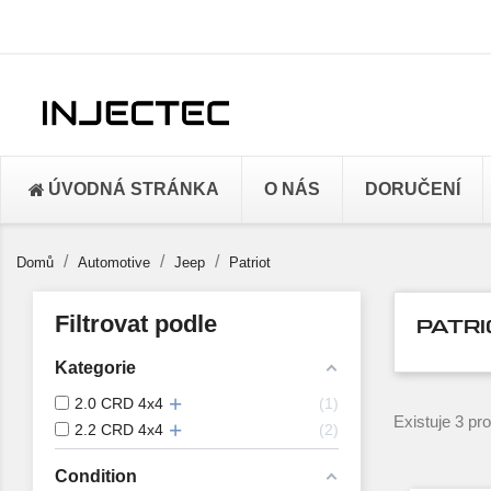
ÚVODNÁ STRÁNKA
O NÁS
DORUČENÍ
Domů
Automotive
Jeep
Patriot
Filtrovat podle
PATRI
Kategorie
2.0 CRD 4x4
1
Existuje 3 pr
2.2 CRD 4x4
2
Condition