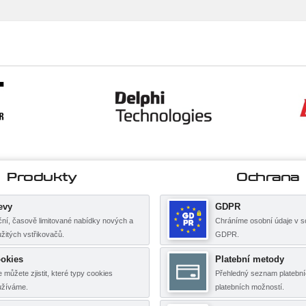
Produkty
Ochrana
evy
GDPR
ní, časově limitované nabídky nových a
Chráníme osobní údaje v s
žitých vstřikovačů.
GDPR.
okies
Platební metody
 můžete zjistit, které typy cookies
Přehledný seznam platební
užíváme.
platebních možností.