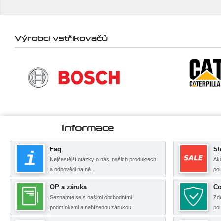
Výrobci vstřikovačů
Informace
Faq
Sl
Nejčastější otázky o nás, našich produktech
Akč
a odpovědi na ně.
pou
OP a záruka
Co
Seznamte se s našimi obchodními
Zde
podmínkami a nabízenou zárukou.
po