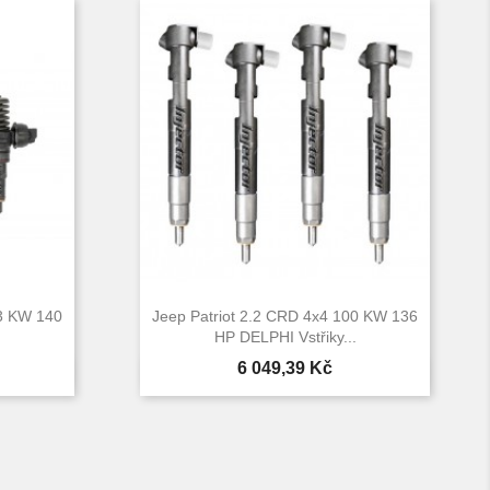
03 KW 140
Jeep Patriot 2.2 CRD 4x4 100 KW 136
HP DELPHI Vstřiky...
Cena
6 049,39 Kč

d
Rychlý náhled