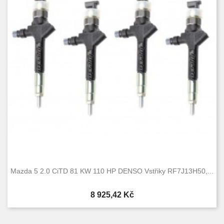
Mazda 5 2.0 CiTD 81 KW 110 HP DENSO Vstřiky RF7J13H50,...
Cena
8 925,42 Kč