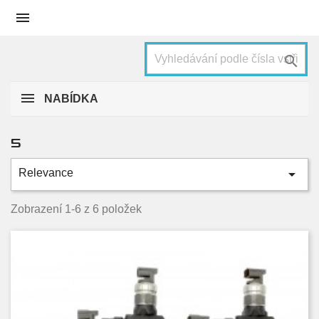


NABÍDKA
5

Relevance
Kategorie
1.6 CiTD
2
Zobrazení 1-6 z 6 položek
2.0 CiTD
4
Condition
Nové
3
Used
3