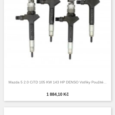
Mazda 5 2.0 CiTD 105 KW 143 HP DENSO Vstřiky Použité...
Cena
1 884,10 Kč