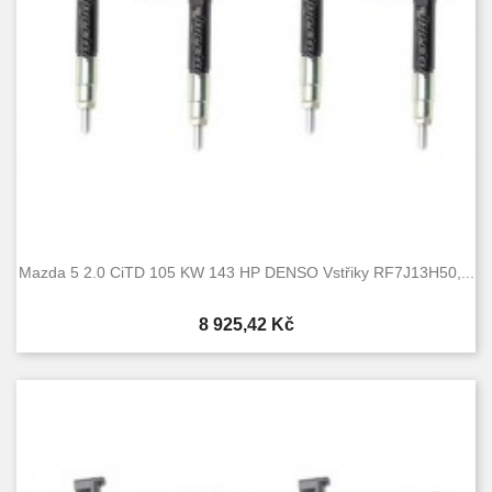
Mazda 5 2.0 CiTD 105 KW 143 HP DENSO Vstřiky RF7J13H50,...
Cena
8 925,42 Kč