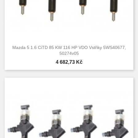
Mazda 5 1.6 CiTD 85 KW 116 HP VDO Vstřiky 5WS40677,
50274v05
Cena
4 682,73 Kč