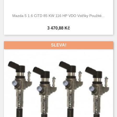
Mazda 5 1.6 CiTD 85 KW 116 HP VDO Vstřiky Použité...
Cena
3 470,88 Kč
SLEVA!