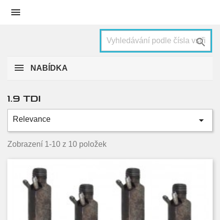


NABÍDKA
1.9 TDI

Relevance
Kategorie
77 KW, 105 HP
4
Zobrazení 1-10 z 10 položek
81 KW, 110 HP
4
96 KW, 130 HP
2
Condition
Nové
5
Used
5