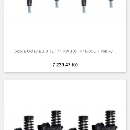
Škoda Octavia 1.9 TDI 77 KW 105 HP BOSCH Vstřiky...
Cena
7 239,47 Kč