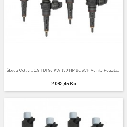
Škoda Octavia 1.9 TDI 96 KW 130 HP BOSCH Vstřiky Použité...
Cena
2 082,45 Kč