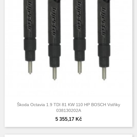
Škoda Octavia 1.9 TDI 81 KW 110 HP BOSCH Vstřiky
038130202A
Cena
5 355,17 Kč