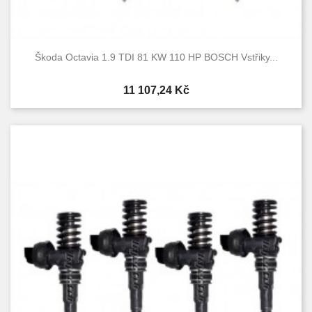
Škoda Octavia 1.9 TDI 81 KW 110 HP BOSCH Vstřiky...
Cena
11 107,24 Kč