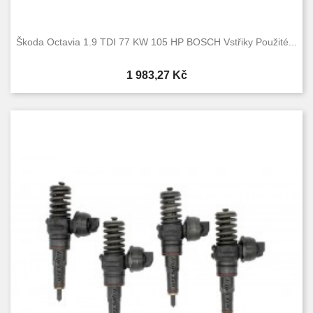
Škoda Octavia 1.9 TDI 77 KW 105 HP BOSCH Vstřiky Použité...
Cena
1 983,27 Kč