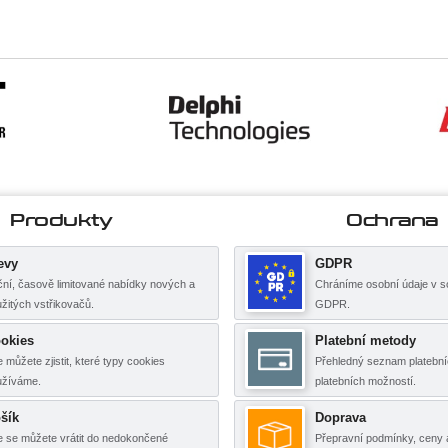
Produkty
Ochrana
evy
GDPR
ní, časově limitované nabídky nových a
Chráníme osobní údaje v s
žitých vstřikovačů.
GDPR.
okies
Platební metody
 můžete zjistit, které typy cookies
Přehledný seznam platební
užíváme.
platebních možností.
šík
Doprava
 se můžete vrátit do nedokončené
Přepravní podmínky, ceny 