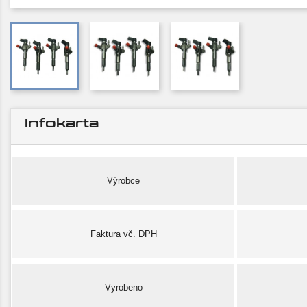
Infokarta
Výrobce
Faktura vč. DPH
Vyrobeno