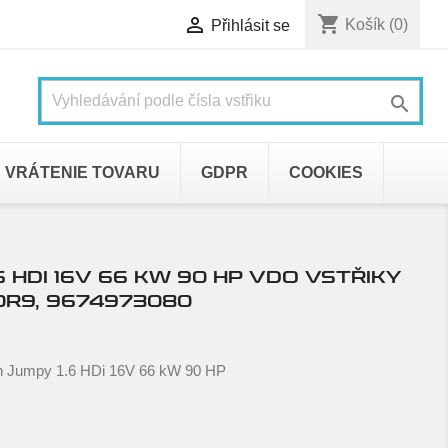
shopping_cart

Košík
(0)
Přihlásit se

VRÁTENIE TOVARU
GDPR
COOKIES
6 HDI 16V 66 KW 90 HP VDO VSTŘIKY
0R9, 9674973080
en Jumpy 1.6 HDi 16V 66 kW 90 HP