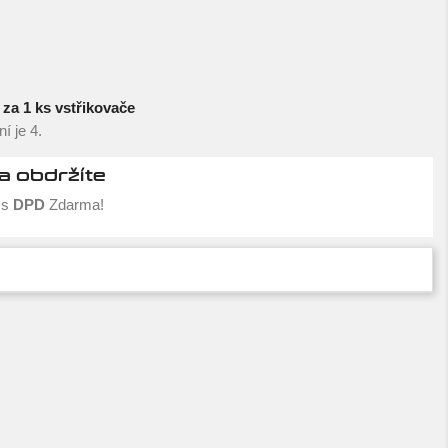
za 1 ks vstřikovače
í je 4.
a obdržíte
s
DPD
Zdarma!