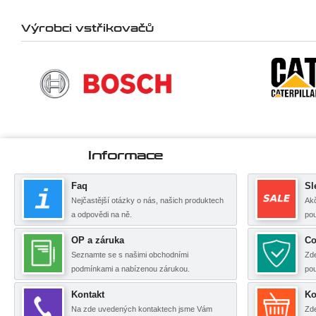
Výrobci vstřikovačů
Informace
Faq
Sl
Nejčastější otázky o nás, našich produktech
Akč
a odpovědi na ně.
pou
OP a záruka
Co
Seznamte se s našimi obchodními
Zde
podmínkami a nabízenou zárukou.
po
Kontakt
Ko
Na zde uvedených kontaktech jsme Vám
Zde