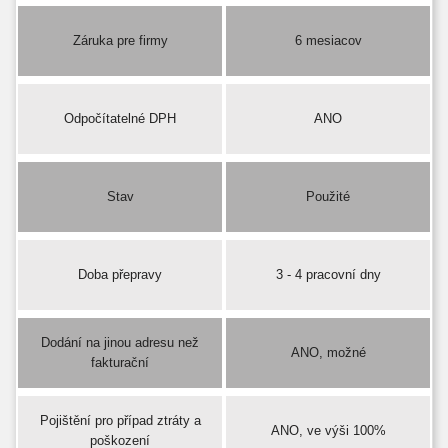
Záruka pre firmy
6 mesiacov
Odpočítatelné DPH
ANO
Stav
Použité
Doba přepravy
3 - 4 pracovní dny
Dodání na jinou adresu než
ANO, možné
fakturační
Pojištění pro případ ztráty a
ANO, ve výši 100%
poškození