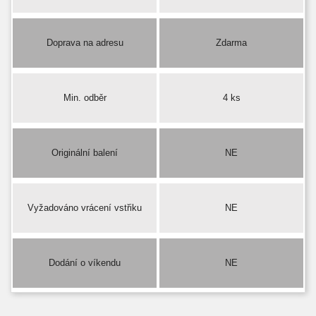
Doprava na adresu
Zdarma
Min. odběr
4 ks
Originální balení
NE
Vyžadováno vrácení vstřiku
NE
Dodání o víkendu
NE