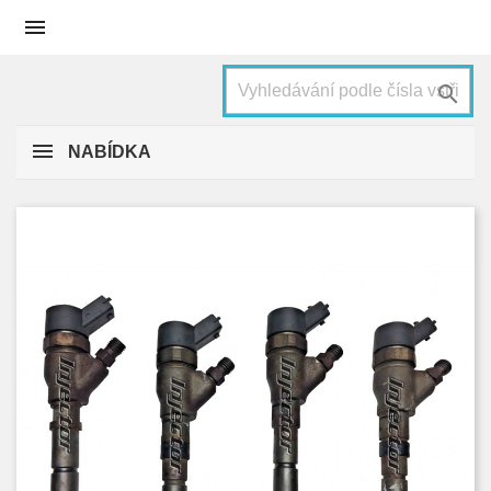


NABÍDKA