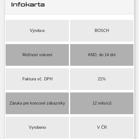
Infokarta
Výrobce
BOSCH
Možnost vrácení
ANO, do 14 dní
Faktura vč. DPH
21%
Záruka pre koncové zákazníky
12 měsíců
Vyrobeno
V ČR