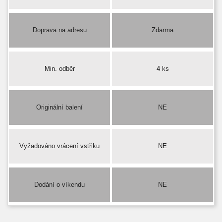
Doprava na adresu
Zdarma
Min. odběr
4 ks
Originální balení
NE
Vyžadováno vrácení vstřiku
NE
Dodání o víkendu
NE