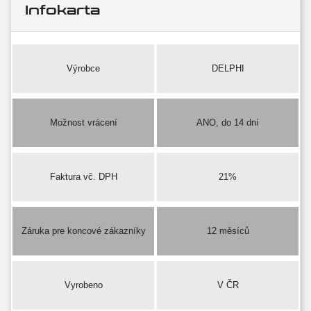
Infokarta
Výrobce
DELPHI
Možnost vrácení
ANO, do 14 dní
Faktura vč. DPH
21%
Záruka pre koncové zákazníky
12 měsíců
Vyrobeno
V ČR