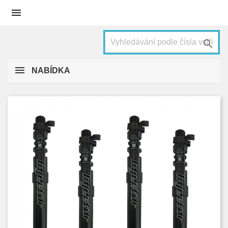


NABÍDKA