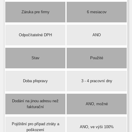
Záruka pre firmy
6 mesiacov
Odpočítatelné DPH
ANO
Stav
Použité
Doba přepravy
3 - 4 pracovní dny
Dodání na jinou adresu než
ANO, možné
fakturační
Pojištění pro případ ztráty a
ANO, ve výši 100%
poškození