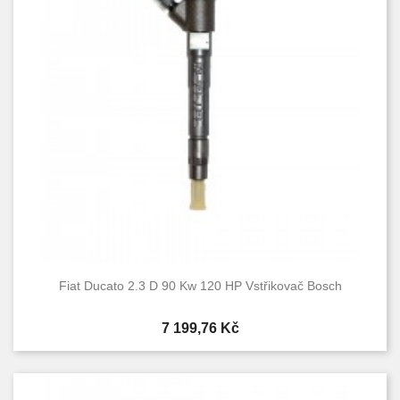
Fiat Ducato 2.3 D 90 Kw 120 HP Vstřikovač Bosch
Cena
7 199,76 Kč