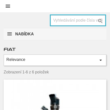


NABÍDKA
FIAT

Relevance
Kategorie
Ducato
6
Zobrazení 1-6 z 6 položek
Condition
Nové
6