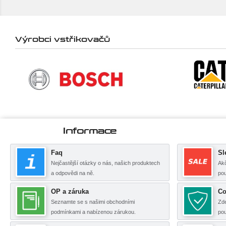
Výrobci vstřikovačů
Informace
Faq
Sl
Nejčastější otázky o nás, našich produktech
Akč
a odpovědi na ně.
pou
OP a záruka
Co
Seznamte se s našimi obchodními
Zde
podmínkami a nabízenou zárukou.
po