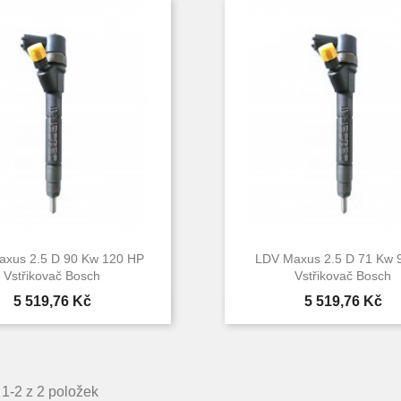
xus 2.5 D 90 Kw 120 HP
LDV Maxus 2.5 D 71 Kw 
Vstřikovač Bosch
Vstřikovač Bosch
Cena
Cena
5 519,76 Kč
5 519,76 Kč


Rychlý náhled
Rychlý náhle
1-2 z 2 položek