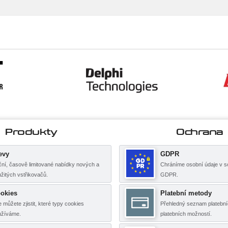
Produkty
Ochrana
evy
GDPR
ní, časově limitované nabídky nových a
Chráníme osobní údaje v s
žitých vstřikovačů.
GDPR.
okies
Platební metody
 můžete zjistit, které typy cookies
Přehledný seznam platební
užíváme.
platebních možností.