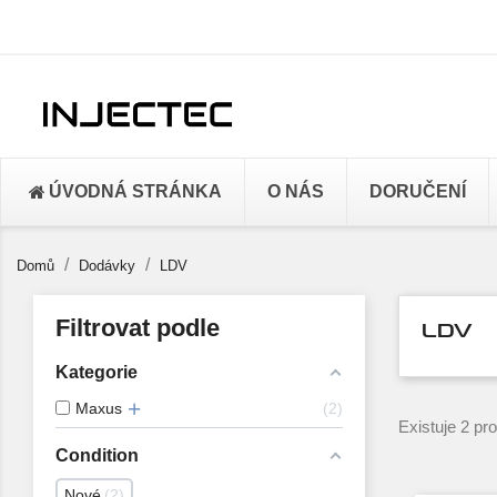
ÚVODNÁ STRÁNKA
O NÁS
DORUČENÍ
Domů
Dodávky
LDV
Filtrovat podle
LDV
Kategorie
Maxus
2
Existuje 2 pr
Condition
Nové
2