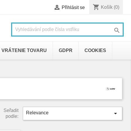
shopping_cart

Košík
(0)
Přihlásit se

VRÁTENIE TOVARU
GDPR
COOKIES
Seřadit

Relevance
podle: