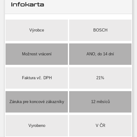
Infokarta
Výrobce
BOSCH
Možnost vrácení
ANO, do 14 dní
Faktura vč. DPH
21%
Záruka pre koncové zákazníky
12 měsíců
Vyrobeno
V ČR