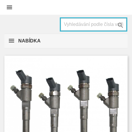


NABÍDKA