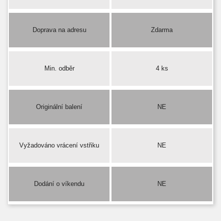
Doprava na adresu
Zdarma
Min. odběr
4 ks
Originální balení
NE
Vyžadováno vrácení vstřiku
NE
Dodání o víkendu
NE