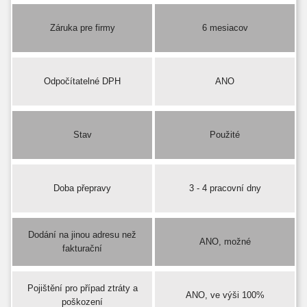
Záruka pre firmy
6 mesiacov
Odpočítatelné DPH
ANO
Stav
Použité
Doba přepravy
3 - 4 pracovní dny
Dodání na jinou adresu než
ANO, možné
fakturační
Pojištění pro případ ztráty a
ANO, ve výši 100%
poškození