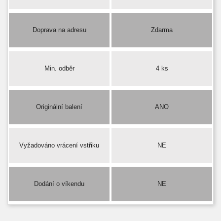
Doprava na adresu
Zdarma
Min. odběr
4 ks
Originální balení
ANO
Vyžadováno vrácení vstřiku
NE
Dodání o víkendu
NE