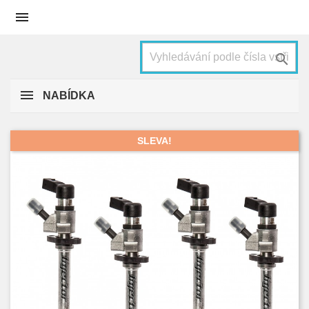


NABÍDKA
SLEVA!