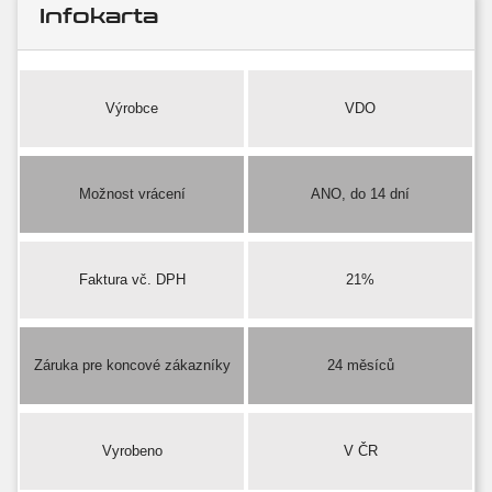
Infokarta
Výrobce
VDO
Možnost vrácení
ANO, do 14 dní
Faktura vč. DPH
21%
Záruka pre koncové zákazníky
24 měsíců
Vyrobeno
V ČR