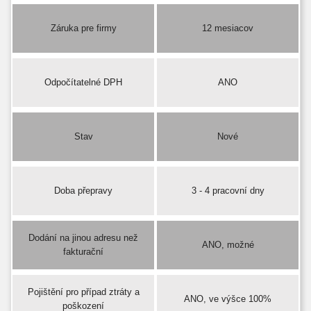
Záruka pre firmy
12 mesiacov
Odpočítatelné DPH
ANO
Stav
Nové
Doba přepravy
3 - 4 pracovní dny
Dodání na jinou adresu než
ANO, možné
fakturační
Pojištění pro případ ztráty a
ANO, ve výšce 100%
poškození