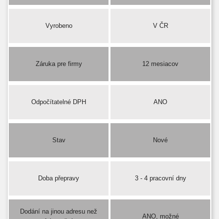
Vyrobeno
V ČR
Záruka pre firmy
12 mesiacov
Odpočítatelné DPH
ANO
Stav
Nové
Doba přepravy
3 - 4 pracovní dny
Dodání na jinou adresu než
ANO, možné