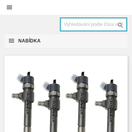


NABÍDKA