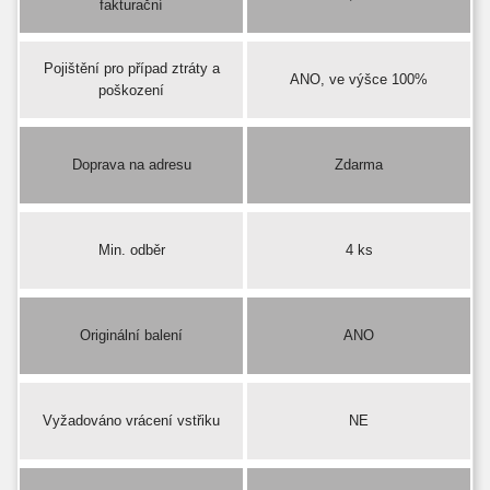
fakturační
Pojištění pro případ ztráty a
ANO, ve výšce 100%
poškození
Doprava na adresu
Zdarma
Min. odběr
4 ks
Originální balení
ANO
Vyžadováno vrácení vstřiku
NE