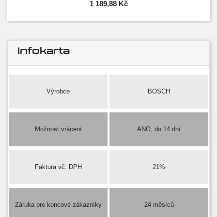
1 189,88 Kč
Infokarta
Výrobce
BOSCH
Možnost vrácení
ANO, do 14 dní
Faktura vč. DPH
21%
Záruka pre koncové zákazníky
24 měsíců