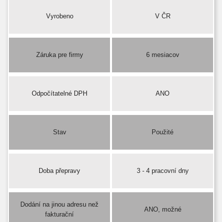
Vyrobeno
V ČR
Záruka pre firmy
6 mesiacov
Odpočítatelné DPH
ANO
Stav
Použité
Doba přepravy
3 - 4 pracovní dny
Dodání na jinou adresu než
ANO, možné
fakturační