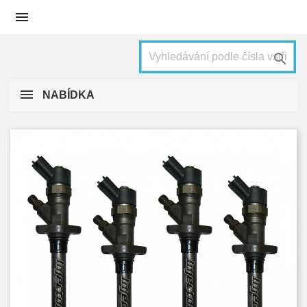


NABÍDKA