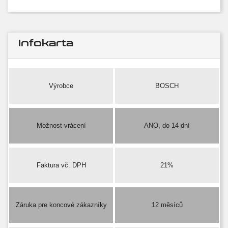
Infokarta
Výrobce
BOSCH
Možnost vrácení
ANO, do 14 dní
Faktura vč. DPH
21%
Záruka pre koncové zákazníky
12 měsíců