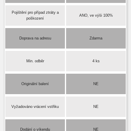
Pojištění pro případ ztráty a
ANO, ve výši 100%
poškození
Doprava na adresu
Zdarma
Min. odběr
4 ks
Originální balení
NE
Vyžadováno vrácení vstřiku
NE
Dodání o víkendu
NE