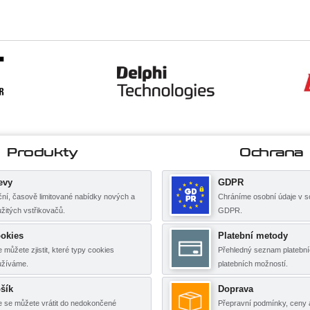
Produkty
Ochrana
evy
GDPR
ní, časově limitované nabídky nových a
Chráníme osobní údaje v s
žitých vstřikovačů.
GDPR.
okies
Platební metody
 můžete zjistit, které typy cookies
Přehledný seznam platební
užíváme.
platebních možností.
šík
Doprava
 se můžete vrátit do nedokončené
Přepravní podmínky, ceny 