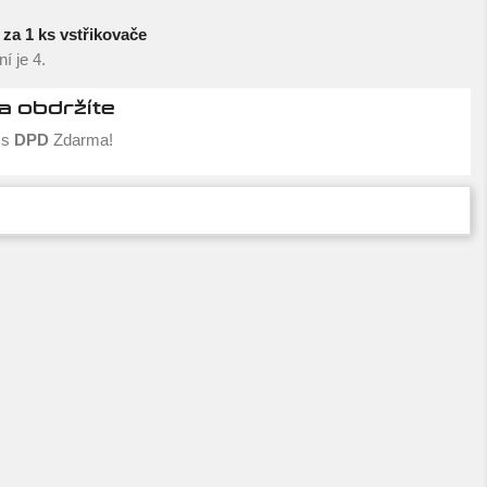
za 1 ks vstřikovače
í je 4.
a obdržíte
s
DPD
Zdarma!