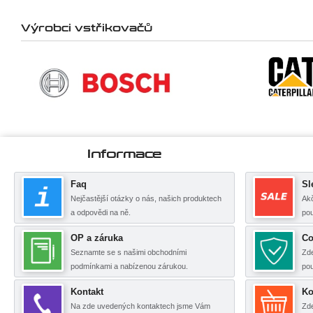
Výrobci vstřikovačů
Informace
Faq
Sl
Nejčastější otázky o nás, našich produktech
Akč
a odpovědi na ně.
pou
OP a záruka
Co
Seznamte se s našimi obchodními
Zde
podmínkami a nabízenou zárukou.
po
Kontakt
Ko
Na zde uvedených kontaktech jsme Vám
Zde