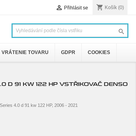
shopping_cart

Košík
(0)
Přihlásit se

VRÁTENIE TOVARU
GDPR
COOKIES
4.0 D 91 KW 122 HP VSTŘIKOVAČ DENSO
Series 4.0 d 91 kw 122 HP, 2006 - 2021