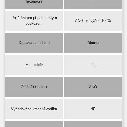
fakturační
Pojištění pro případ ztráty a
ANO, ve výšce 100%
poškození
Doprava na adresu
Zdarma
Min. odběr
4 ks
Originální balení
ANO
Vyžadováno vrácení vstřiku
NE