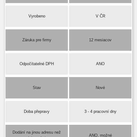
Vyrobeno
V ČR
Záruka pre firmy
12 mesiacov
Odpočítatelné DPH
ANO
Stav
Nové
Doba přepravy
3 - 4 pracovní dny
Dodání na jinou adresu než
ANO, možné