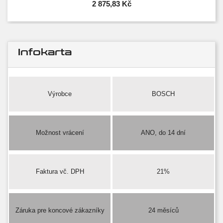
2 875,83 Kč
Infokarta
Výrobce
BOSCH
Možnost vrácení
ANO, do 14 dní
Faktura vč. DPH
21%
Záruka pre koncové zákazníky
24 měsíců