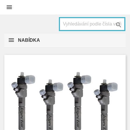


NABÍDKA