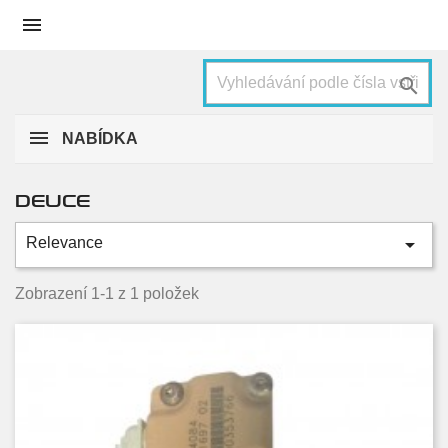


NABÍDKA
DEUCE

Relevance
Condition
Zobrazení 1-1 z 1 položek
Nové
1