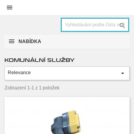


NABÍDKA
KOMUNÁLNÍ SLUŽBY

Relevance
Kategorie
Caterpillar
1
Zobrazení 1-1 z 1 položek
Condition
Nové
1