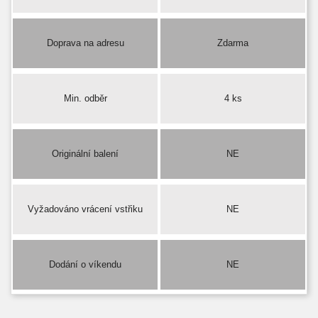
Doprava na adresu
Zdarma
Min. odběr
4 ks
Originální balení
NE
Vyžadováno vrácení vstřiku
NE
Dodání o víkendu
NE