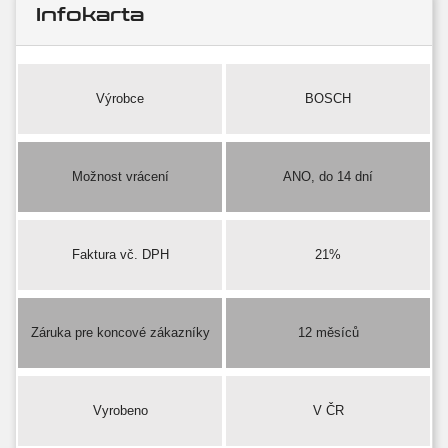
Infokarta
Výrobce
BOSCH
Možnost vrácení
ANO, do 14 dní
Faktura vč. DPH
21%
Záruka pre koncové zákazníky
12 měsíců
Vyrobeno
V ČR