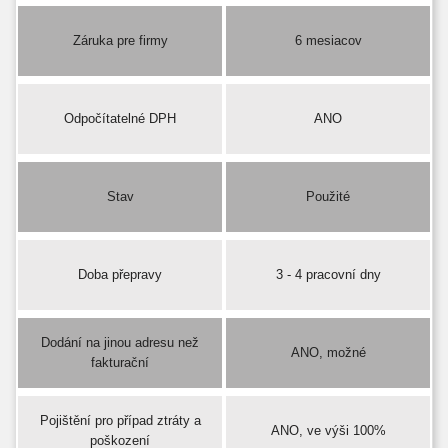
Záruka pre firmy
6 mesiacov
Odpočítatelné DPH
ANO
Stav
Použité
Doba přepravy
3 - 4 pracovní dny
Dodání na jinou adresu než
ANO, možné
fakturační
Pojištění pro případ ztráty a
ANO, ve výši 100%
poškození