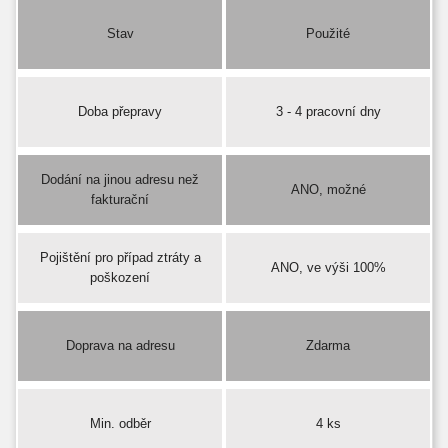
Stav
Použité
Doba přepravy
3 - 4 pracovní dny
Dodání na jinou adresu než
ANO, možné
fakturační
Pojištění pro případ ztráty a
ANO, ve výši 100%
poškození
Doprava na adresu
Zdarma
Min. odběr
4 ks