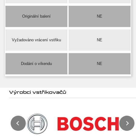
Originální balení
NE
Vyžadováno vrácení vstřiku
NE
Dodání o víkendu
NE
Výrobci vstřikovačů