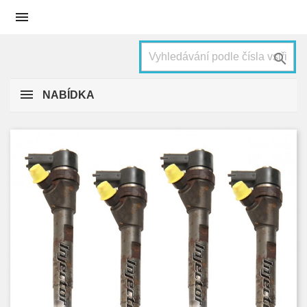


NABÍDKA