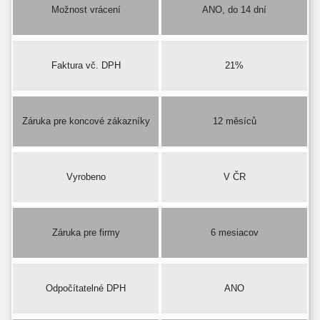
Možnost vrácení
ANO, do 14 dní
Faktura vč. DPH
21%
Záruka pre koncové zákazníky
12 měsíců
Vyrobeno
V ČR
Záruka pre firmy
6 mesiacov
Odpočítatelné DPH
ANO