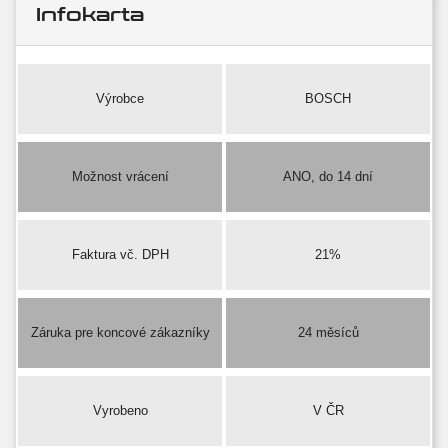
Infokarta
Výrobce
BOSCH
Možnost vrácení
ANO, do 14 dní
Faktura vč. DPH
21%
Záruka pre koncové zákazníky
24 měsíců
Vyrobeno
V ČR