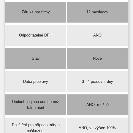
Záruka pre firmy
12 mesiacov
Odpočítatelné DPH
ANO
Stav
Nové
Doba přepravy
3 - 4 pracovní dny
Dodání na jinou adresu než
ANO, možné
fakturační
Pojištění pro případ ztráty a
ANO, ve výšce 100%
poškození