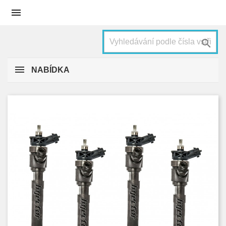


NABÍDKA