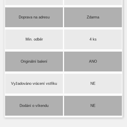
Doprava na adresu
Zdarma
Min. odběr
4 ks
Originální balení
ANO
Vyžadováno vrácení vstřiku
NE
Dodání o víkendu
NE