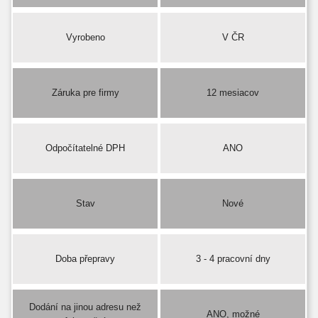
Vyrobeno
V ČR
Záruka pre firmy
12 mesiacov
Odpočítatelné DPH
ANO
Stav
Nové
Doba přepravy
3 - 4 pracovní dny
Dodání na jinou adresu než
ANO, možné