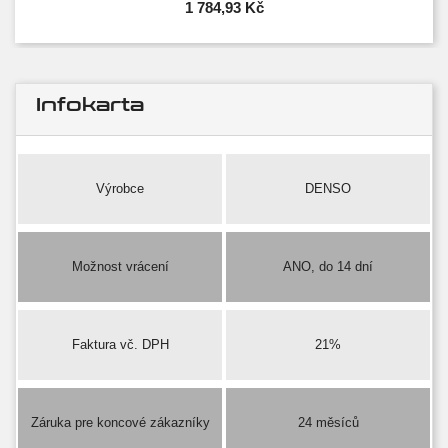
1 784,93 Kč
Infokarta
Výrobce
DENSO
Možnost vrácení
ANO, do 14 dní
Faktura vč. DPH
21%
Záruka pre koncové zákazníky
24 měsíců