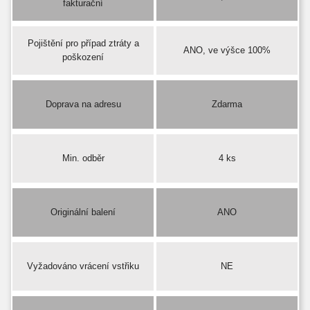
fakturační
Pojištění pro případ ztráty a
ANO, ve výšce 100%
poškození
Doprava na adresu
Zdarma
Min. odběr
4 ks
Originální balení
ANO
Vyžadováno vrácení vstřiku
NE