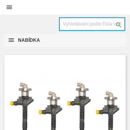


NABÍDKA