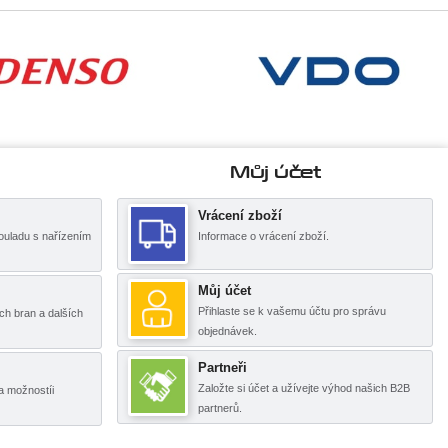
Můj účet
Vrácení zboží
ouladu s nařízením
Informace o vrácení zboží.
Můj účet
Přihlaste se k vašemu účtu pro správu
ch bran a dalších
objednávek.
Partneři
Založte si účet a užívejte výhod našich B2B
a možnostíi
partnerů.