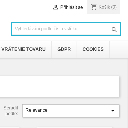
shopping_cart

Košík
(0)
Přihlásit se

VRÁTENIE TOVARU
GDPR
COOKIES
Seřadit

Relevance
podle: