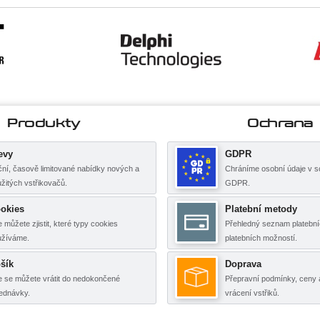
Produkty
Ochrana
evy
GDPR
ní, časově limitované nabídky nových a
Chráníme osobní údaje v s
žitých vstřikovačů.
GDPR.
okies
Platební metody
 můžete zjistit, které typy cookies
Přehledný seznam platební
užíváme.
platebních možností.
šík
Doprava
 se můžete vrátit do nedokončené
Přepravní podmínky, ceny 
ednávky.
vrácení vstřiků.