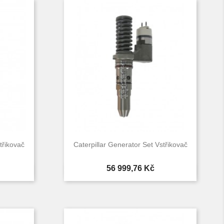
třikovač
Caterpillar Generator Set Vstřikovač
Cena
56 999,76 Kč

d
Rychlý náhled