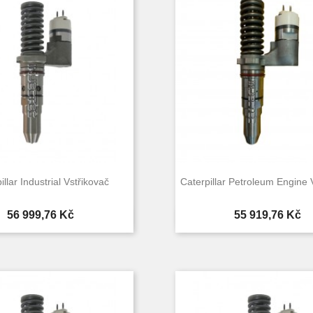
illar Industrial Vstřikovač
Caterpillar Petroleum Engine 
Cena
Cena
56 999,76 Kč
55 919,76 Kč


Rychlý náhled
Rychlý náhle