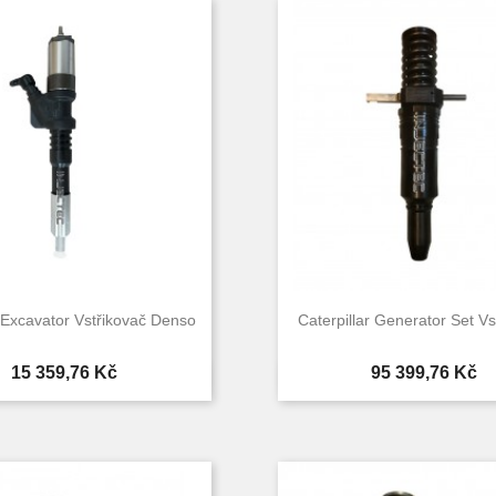
Excavator Vstřikovač Denso
Caterpillar Generator Set Vs
Cena
Cena
15 359,76 Kč
95 399,76 Kč


Rychlý náhled
Rychlý náhle