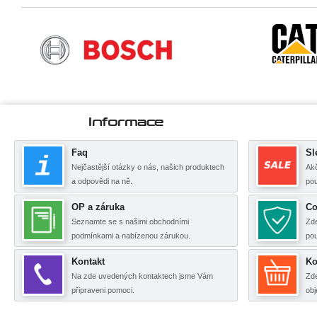
Informace
Faq
Sl
Nejčastější otázky o nás, našich produktech
Akč
a odpovědi na ně.
pou
OP a záruka
Co
Seznamte se s našimi obchodními
Zde
podmínkami a nabízenou zárukou.
po
Kontakt
Ko
Na zde uvedených kontaktech jsme Vám
Zde
připraveni pomoci.
obj