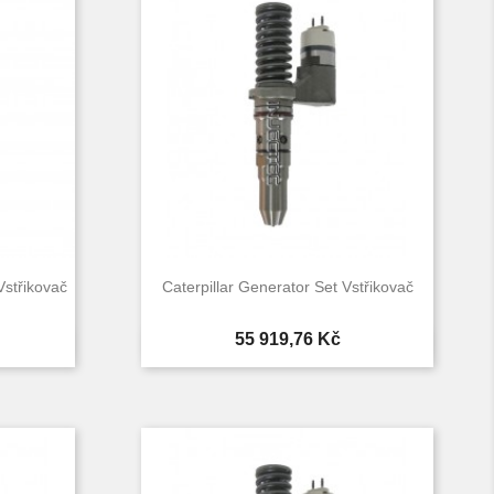
Vstřikovač
Caterpillar Generator Set Vstřikovač
Cena
55 919,76 Kč

d
Rychlý náhled