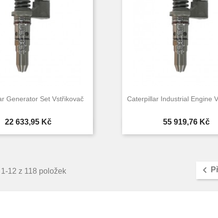
lar Generator Set Vstřikovač
Caterpillar Industrial Engine 
Cena
Cena
22 633,95 Kč
55 919,76 Kč


Rychlý náhled
Rychlý náhle

P
 1-12 z 118 položek