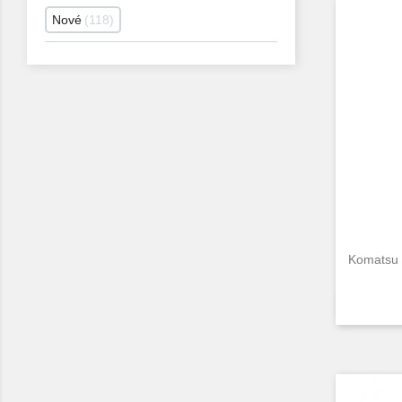
Nové
118
Komatsu 