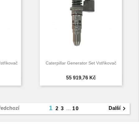
Vstřikovač
Caterpillar Generator Set Vstřikovač
Cena
55 919,76 Kč

d
Rychlý náhled
1

ředchozí
Další
2
3
…
10