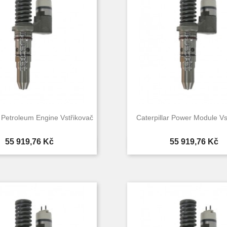
r Petroleum Engine Vstřikovač
Caterpillar Power Module Vs
Cena
Cena
55 919,76 Kč
55 919,76 Kč


Rychlý náhled
Rychlý náhle