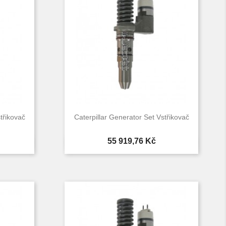
třikovač
Caterpillar Generator Set Vstřikovač
Cena
55 919,76 Kč

d
Rychlý náhled