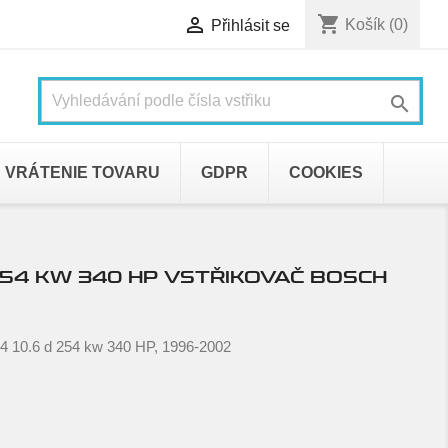
shopping_cart

Košík
(0)
Přihlásit se

VRÁTENIE TOVARU
GDPR
COOKIES
D 254 KW 340 HP VSTŘIKOVAČ BOSCH
14 10.6 d 254 kw 340 HP, 1996-2002