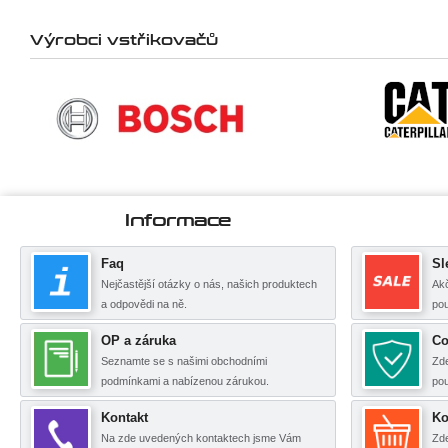
Výrobci vstřikovačů
Informace
Faq
Sl
Nejčastější otázky o nás, našich produktech
Akč
a odpovědi na ně.
pou
OP a záruka
Co
Seznamte se s našimi obchodními
Zde
podmínkami a nabízenou zárukou.
po
Kontakt
Ko
Na zde uvedených kontaktech jsme Vám
Zde