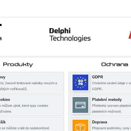
Produkty
Ochrana
evy
GDPR
ní, časově limitované nabídky nových a
Chráníme osobní údaje v s
žitých vstřikovačů.
GDPR.
okies
Platební metody
 můžete zjistit, které typy cookies
Přehledný seznam platební
užíváme.
platebních možností.
šík
Doprava
 se můžete vrátit do nedokončené
Přepravní podmínky, ceny 