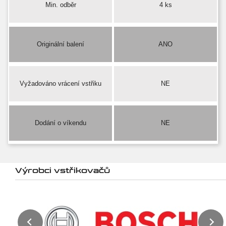
Min. odběr
4 ks
Originální balení
ANO
Vyžadováno vrácení vstřiku
NE
Dodání o víkendu
NE
Výrobci vstřikovačů