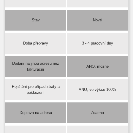
Stav
Nové
Doba přepravy
3 - 4 pracovní dny
Dodání na jinou adresu než
ANO, možné
fakturační
Pojištění pro případ ztráty a
ANO, ve výšce 100%
poškození
Doprava na adresu
Zdarma