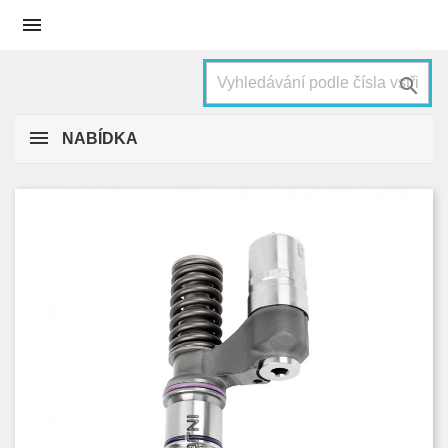


NABÍDKA