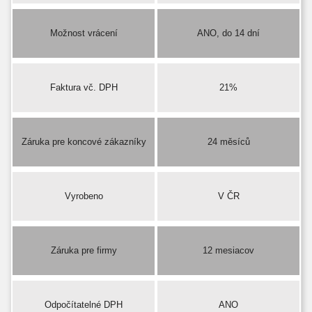
Možnost vrácení
ANO, do 14 dní
Faktura vč. DPH
21%
Záruka pre koncové zákazníky
24 měsíců
Vyrobeno
V ČR
Záruka pre firmy
12 mesiacov
Odpočítatelné DPH
ANO