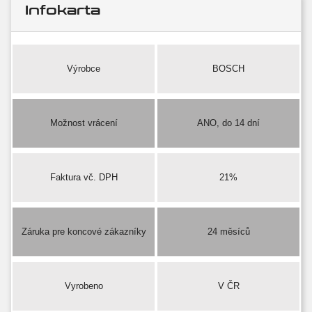
Infokarta
Výrobce
BOSCH
Možnost vrácení
ANO, do 14 dní
Faktura vč. DPH
21%
Záruka pre koncové zákazníky
24 měsíců
Vyrobeno
V ČR