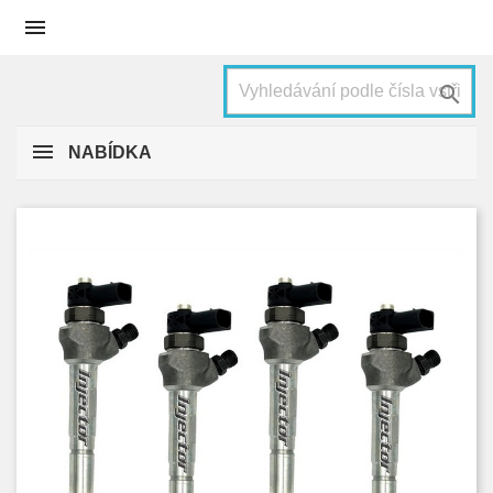


NABÍDKA