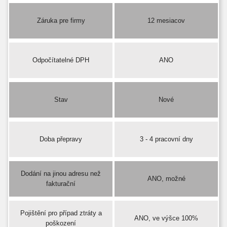
Záruka pre firmy
12 mesiacov
Odpočítatelné DPH
ANO
Stav
Nové
Doba přepravy
3 - 4 pracovní dny
Dodání na jinou adresu než
ANO, možné
fakturační
Pojištění pro případ ztráty a
ANO, ve výšce 100%
poškození