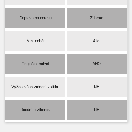
Doprava na adresu
Zdarma
Min. odběr
4 ks
Originální balení
ANO
Vyžadováno vrácení vstřiku
NE
Dodání o víkendu
NE