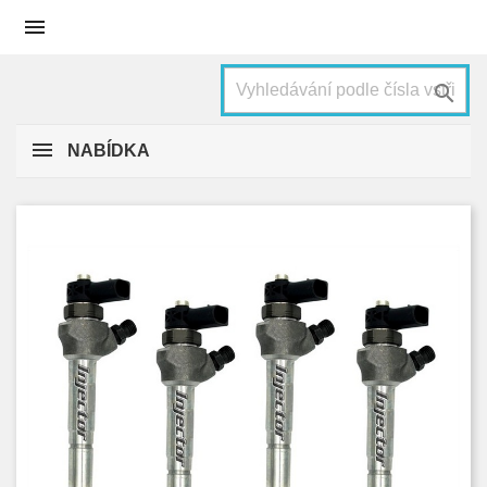


NABÍDKA