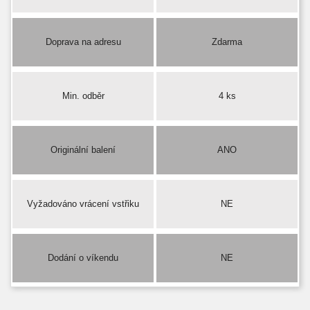
Doprava na adresu
Zdarma
Min. odběr
4 ks
Originální balení
ANO
Vyžadováno vrácení vstřiku
NE
Dodání o víkendu
NE