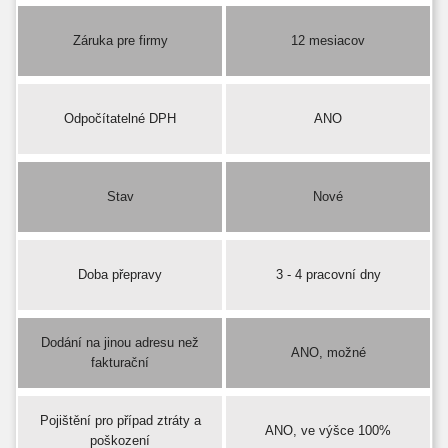
Záruka pre firmy
12 mesiacov
Odpočítatelné DPH
ANO
Stav
Nové
Doba přepravy
3 - 4 pracovní dny
Dodání na jinou adresu než
ANO, možné
fakturační
Pojištění pro případ ztráty a
ANO, ve výšce 100%
poškození