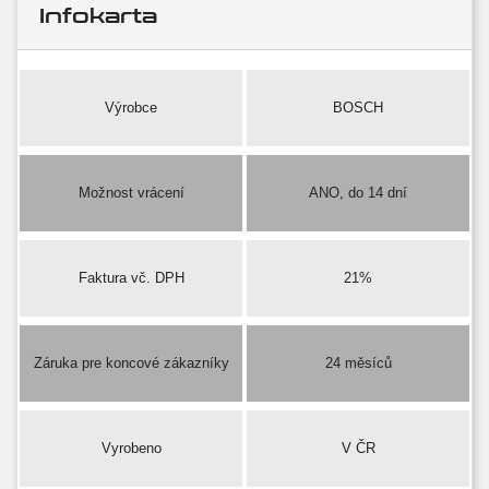
Infokarta
Výrobce
BOSCH
Možnost vrácení
ANO, do 14 dní
Faktura vč. DPH
21%
Záruka pre koncové zákazníky
24 měsíců
Vyrobeno
V ČR