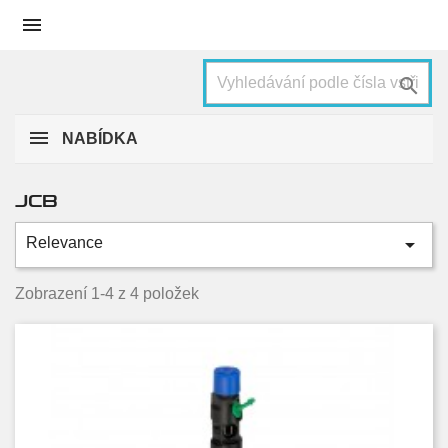


NABÍDKA
JCB

Relevance
Kategorie
Scout
1
Zobrazení 1-4 z 4 položek
Condition
Nové
4