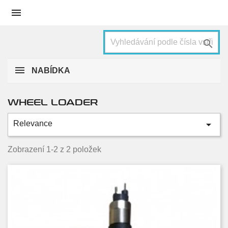


NABÍDKA
WHEEL LOADER

Relevance
Kategorie
23.2 d
2
Zobrazení 1-2 z 2 položek
Condition
Nové
2