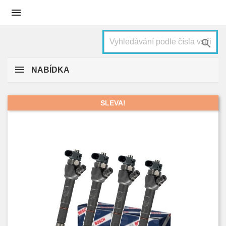


NABÍDKA
SLEVA!