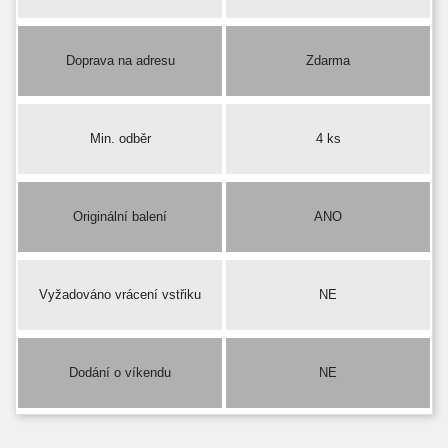
Doprava na adresu
Zdarma
Min. odběr
4 ks
Originální balení
ANO
Vyžadováno vrácení vstřiku
NE
Dodání o víkendu
NE