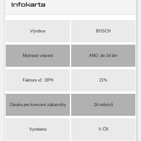
Infokarta
Výrobce
BOSCH
Možnost vrácení
ANO, do 14 dní
Faktura vč. DPH
21%
Záruka pre koncové zákazníky
24 měsíců
Vyrobeno
V ČR