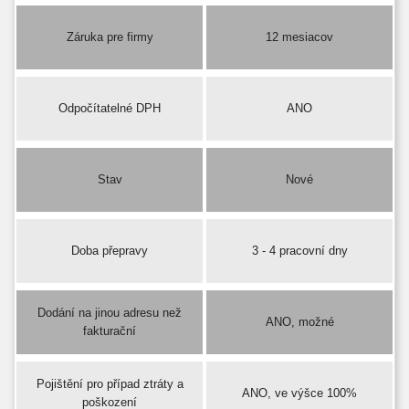
Záruka pre firmy
12 mesiacov
Odpočítatelné DPH
ANO
Stav
Nové
Doba přepravy
3 - 4 pracovní dny
Dodání na jinou adresu než
ANO, možné
fakturační
Pojištění pro případ ztráty a
ANO, ve výšce 100%
poškození