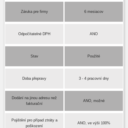
Záruka pre firmy
6 mesiacov
Odpočítatelné DPH
ANO
Stav
Použité
Doba přepravy
3 - 4 pracovní dny
Dodání na jinou adresu než
ANO, možné
fakturační
Pojištění pro případ ztráty a
ANO, ve výši 100%
poškození