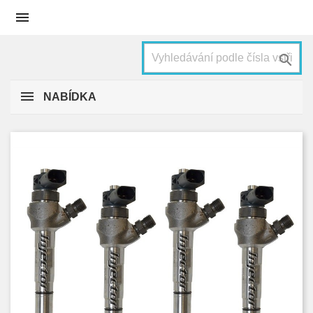


NABÍDKA