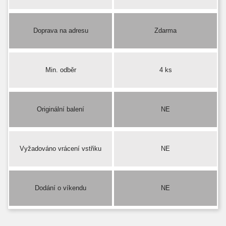
Doprava na adresu
Zdarma
Min. odběr
4 ks
Originální balení
NE
Vyžadováno vrácení vstřiku
NE
Dodání o víkendu
NE