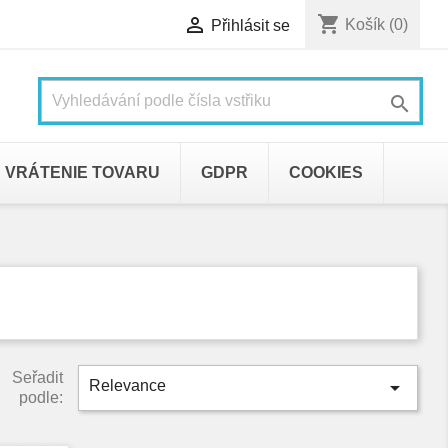
shopping_cart

Košík
(0)
Přihlásit se

VRÁTENIE TOVARU
GDPR
COOKIES
Seřadit

Relevance
podle: