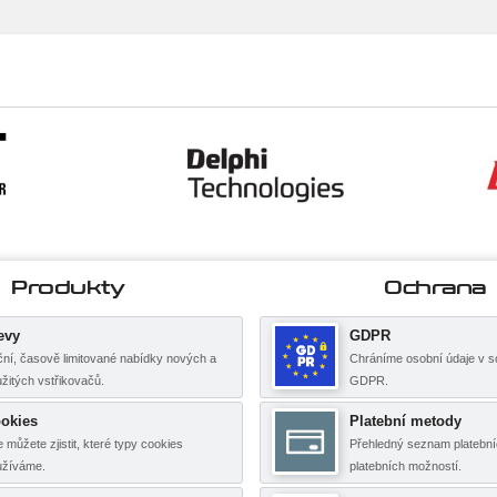
Produkty
Ochrana
evy
GDPR
ní, časově limitované nabídky nových a
Chráníme osobní údaje v s
žitých vstřikovačů.
GDPR.
okies
Platební metody
 můžete zjistit, které typy cookies
Přehledný seznam platební
užíváme.
platebních možností.