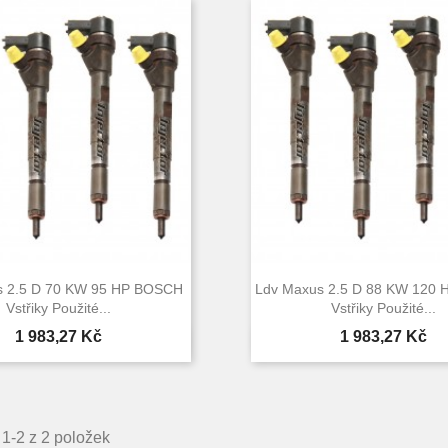
s 2.5 D 70 KW 95 HP BOSCH
Ldv Maxus 2.5 D 88 KW 120
Vstřiky Použité...
Vstřiky Použité...
Cena
Cena
1 983,27 Kč
1 983,27 Kč


Rychlý náhled
Rychlý náhle
1-2 z 2 položek