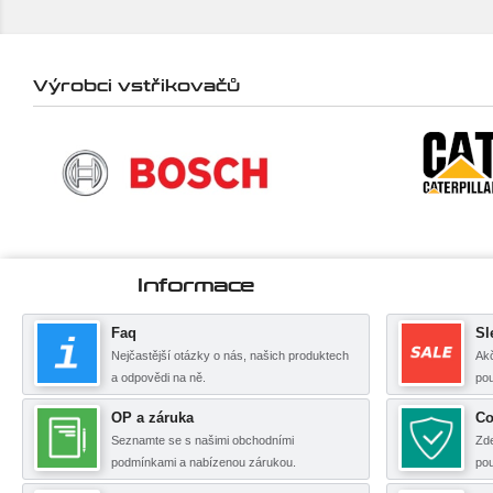
Výrobci vstřikovačů
Informace
Faq
Sl
Nejčastější otázky o nás, našich produktech
Akč
a odpovědi na ně.
pou
OP a záruka
Co
Seznamte se s našimi obchodními
Zde
podmínkami a nabízenou zárukou.
po