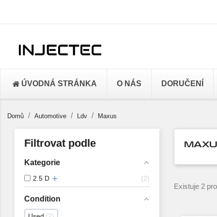
ÚVODNÁ STRÁNKA
O NÁS
DORUČENÍ
Domů
Automotive
Ldv
Maxus
Filtrovat podle
MAXU
Kategorie
2.5 D
2
Existuje 2 pr
Condition
Used
2