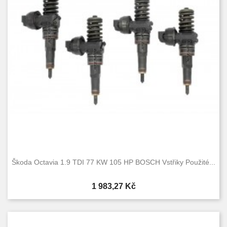
Condition
Nové
2
Used
2
Škoda Octavia 1.9 TDI 77 KW 105 HP BOSCH Vstřiky Použité...
Cena
1 983,27 Kč