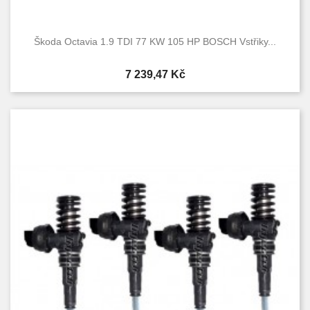
Škoda Octavia 1.9 TDI 77 KW 105 HP BOSCH Vstřiky...
Cena
7 239,47 Kč