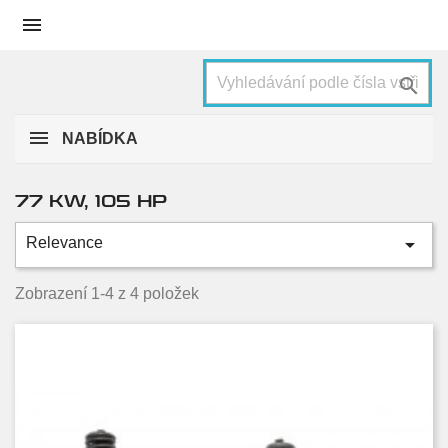


NABÍDKA
77 KW, 105 HP

Relevance
Kategorie
2004
2
Zobrazení 1-4 z 4 položek
2005
2
2006
4
2007
4
2008
4
2009
4
2010
4