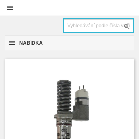


NABÍDKA