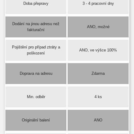
Doba přepravy
3 - 4 pracovní dny
Dodání na jinou adresu než
ANO, možné
fakturační
Pojištění pro případ ztráty a
ANO, ve výšce 100%
poškození
Doprava na adresu
Zdarma
Min. odběr
4 ks
Originální balení
ANO