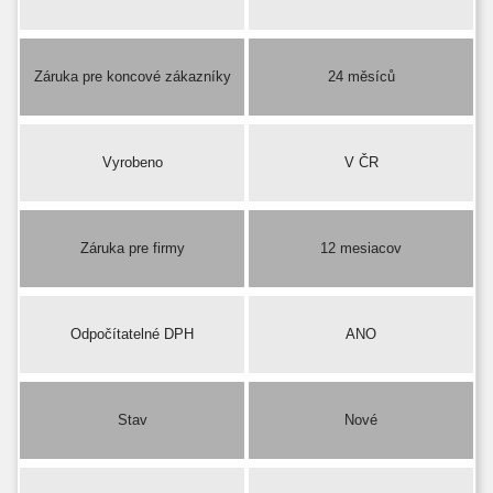
Záruka pre koncové zákazníky
24 měsíců
Vyrobeno
V ČR
Záruka pre firmy
12 mesiacov
Odpočítatelné DPH
ANO
Stav
Nové