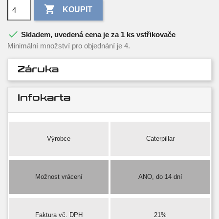

KOUPIT

Skladem, uvedená cena je za 1 ks vstřikovače
Minimální množství pro objednání je 4.
Záruka
Infokarta
Výrobce
Caterpillar
Možnost vrácení
ANO, do 14 dní
Faktura vč. DPH
21%