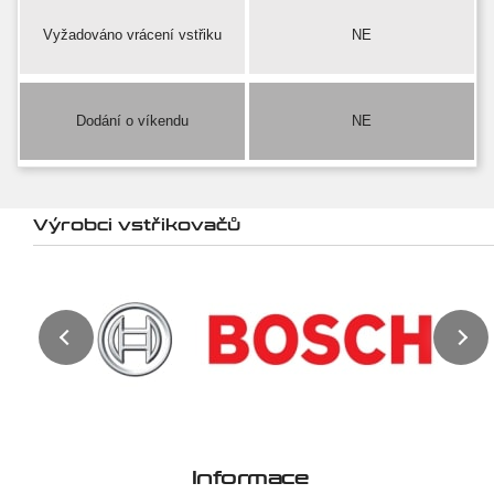
Vyžadováno vrácení vstřiku
NE
Dodání o víkendu
NE
Výrobci vstřikovačů
Informace