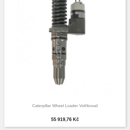
Caterpillar Wheel Loader Vstřikovač
Cena
55 919,76 Kč