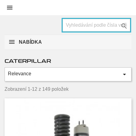


NABÍDKA
CATERPILLAR

Relevance
Kategorie
Asphalt Paver
2
Zobrazení 1-12 z 149 položek
Backhoe Loader
1
Cold Planer
4
Ejector Truck
1
Excavator
18
Forwarder
2
Front Shovel
2