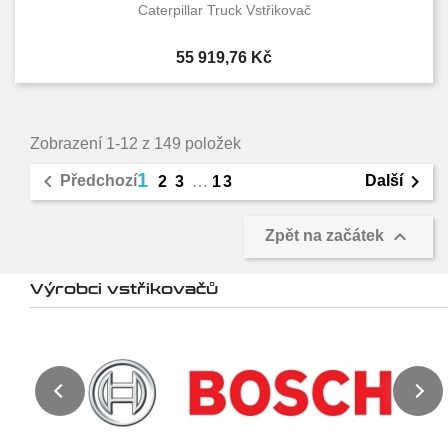
Caterpillar Truck Vstřikovač
Cena
55 919,76 Kč
Zobrazení 1-12 z 149 položek
1


Předchozí
Další
2
3
…
13

Zpět na začátek
Výrobci vstřikovačů