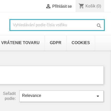
shopping_cart

Košík
(0)
Přihlásit se

VRÁTENIE TOVARU
GDPR
COOKIES
Seřadit

Relevance
podle: