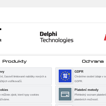
Produkty
Ochrana
evy
GDPR
ní, časově limitované nabídky nových a
Chráníme osobní údaje v s
žitých vstřikovačů.
GDPR.
okies
Platební metody
 můžete zjistit, které typy cookies
Přehledný seznam platební
užíváme.
platebních možností.