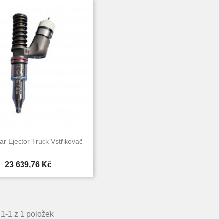
lar Ejector Truck Vstřikovač
Cena
23 639,76 Kč

Rychlý náhled
1-1 z 1 položek