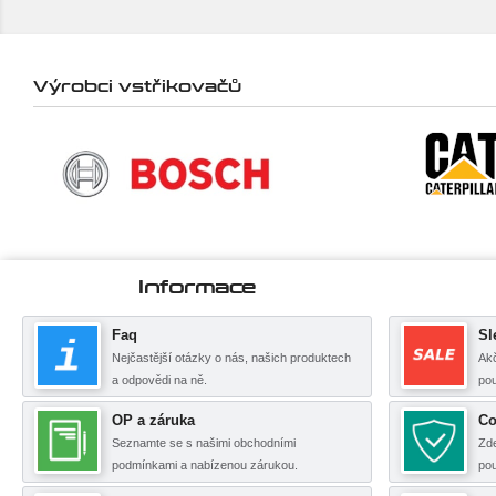
Výrobci vstřikovačů
Informace
Faq
Sl
Nejčastější otázky o nás, našich produktech
Akč
a odpovědi na ně.
pou
OP a záruka
Co
Seznamte se s našimi obchodními
Zde
podmínkami a nabízenou zárukou.
po