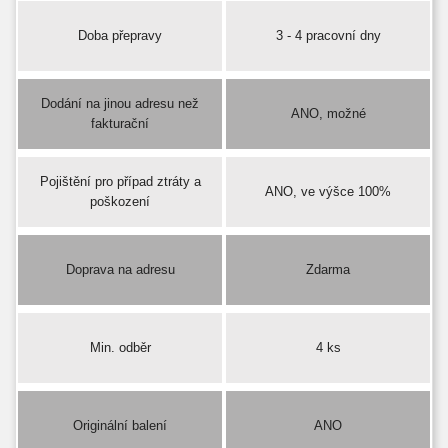
Doba přepravy
3 - 4 pracovní dny
Dodání na jinou adresu než
ANO, možné
fakturační
Pojištění pro případ ztráty a
ANO, ve výšce 100%
poškození
Doprava na adresu
Zdarma
Min. odběr
4 ks
Originální balení
ANO