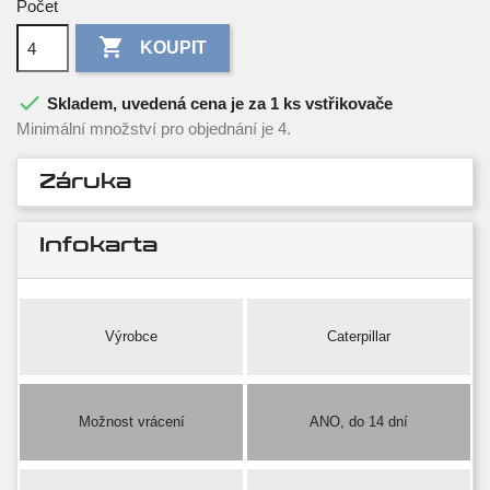
Počet

KOUPIT

Skladem, uvedená cena je za 1 ks vstřikovače
Minimální množství pro objednání je 4.
Záruka
Infokarta
Výrobce
Caterpillar
Možnost vrácení
ANO, do 14 dní