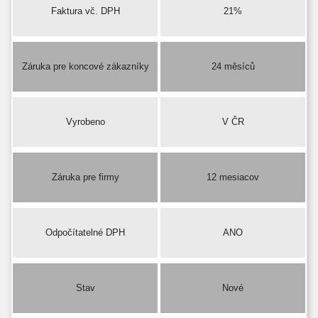
Faktura vč. DPH
21%
Záruka pre koncové zákazníky
24 měsíců
Vyrobeno
V ČR
Záruka pre firmy
12 mesiacov
Odpočítatelné DPH
ANO
Stav
Nové