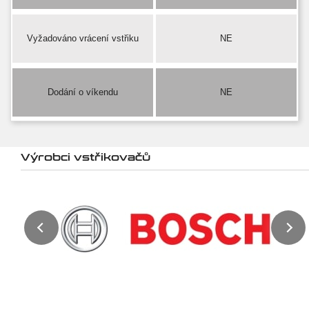
Vyžadováno vrácení vstřiku
NE
Dodání o víkendu
NE
Výrobci vstřikovačů