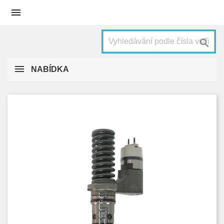


NABÍDKA